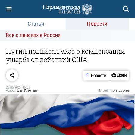
Статьи
Новости
Все о пенсиях в России
Путин подписал указ о компенсации
ущерба от действий США
23.05.2024 15:02
Автор:
Юлия Катенёва
Источник:
pravo.gov.ru