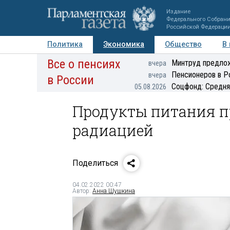
Издание
Федерального Собран
Российской Федераци
Политика
Экономика
Общество
В
Все о пенсиях
Фото
Авторы
Персоны
Мнения
Регионы
Минтруд предлож
вчера
Пенсионеров в Р
вчера
в России
Соцфонд: Средня
05.08.2026
Продукты питания п
радиацией
Поделиться
04.02.2022 00:47
Автор:
Анна Шушкина