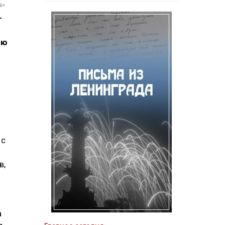
а»
—
юю
 с
в,
а