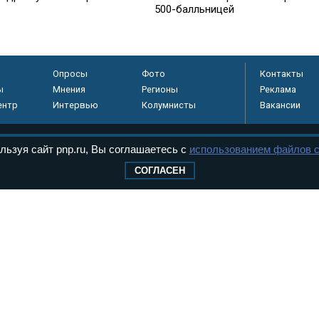
500-балльницей
Опросы
Фото
Контакты
ы
Мнения
Регионы
Реклама
ентр
Интервью
Колумнисты
Вакансии
льзуя сайт pnp.ru, Вы соглашаетесь с
использованием файлов c
регистрировано в
СОГЛАСЕН
 технологий и
8+
.
дерального Собрания РФ. Издается с 1997 года. Учредители газеты - Государств
ктов палат Федерального Собрания. «Парламентская газета» имеет пункты печати
оверная информация о принимаемых в стране законах и деятельности депутатов и