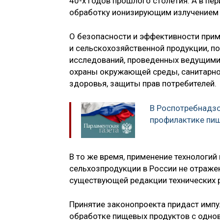
40-х годов прошлого столетия. А в п
обработку ионизирующим излучением р
О безопасности и эффективности при
и сельскохозяйственной продукции, п
исследований, проведенных ведущими
охраны окружающей среды, санитарно
здоровья, защиты прав потребителей.
В Роспотребнадзо
профилактике пи
В то же время, применение технологи
сельхозпродукции в России не отражен
существующей редакции технических 
Принятие законопроекта придаст импу
обработке пищевых продуктов с одн