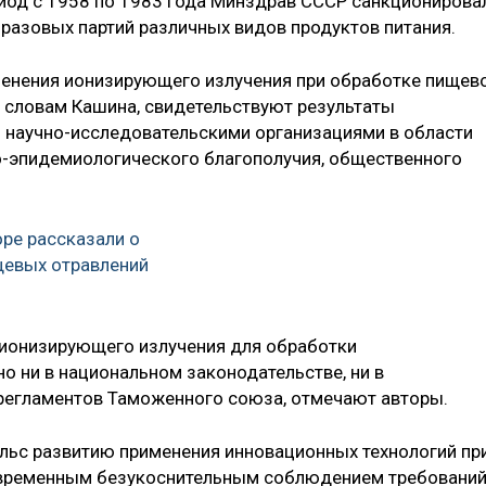
ериод с 1958 по 1983 года Минздрав СССР санкционирова
азовых партий различных видов продуктов питания.
менения ионизирующего излучения при обработке пищев
о словам Кашина, свидетельствуют результаты
 научно-исследовательскими организациями в области
-эпидемиологического благополучия, общественного
ре рассказали о
щевых отравлений
й ионизирующего излучения для обработки
о ни в национальном законодательстве, ни в
регламентов Таможенного союза, отмечают авторы.
льс развитию применения инновационных технологий пр
овременным безукоснительным соблюдением требований