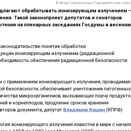
© Игорь Самохвалов/«Парламентская газет
редлагают обрабатывать ионизирующим излучением 
ения. Такой законопроект депутатов и сенаторов
чтении на пленарных заседаниях Госдумы в весенн
законодательстве понятие обработки
дукции ионизирующим излучением (радиационной
еобходимость обеспечения радиационной безопасности
и с применением ионизирующего излучения, проводимая
й безопасности, обеспечивает уничтожение патогенных
личества микроорганизмов, вызывающих порчу продукто
ней и корнеплодов, продление сроков хранения
авторов документа, депутат
Владимир Кашин
(КПРФ).
огия ионизирующего излучения известна в мире с начал