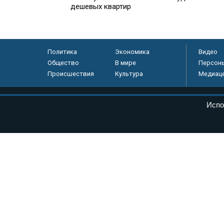
дешевых квартир
Политика
Экономика
Видео
Общество
В мире
Персон
Происшествия
Культура
Медиац
© «Парламентская газета», 2026 г.
Испо
Электронное периодическое издание «Парламентская газета» за
Федеральной службе по надзору в сфере связи, информационных
массовых коммуникаций (Роскомнадзор) 05 августа 2011 года. 1
Свидетельство о регистрации Эл № ФС77-46097
Учредитель — АНО «Парламентская газета»
Исполняющий обязанности главного редактора — Абдуллаев М.Р
Тел.: +7 (495) 637–69–79 E-mail:
pg@pnp.ru
«Парламентская газета» - официальное еженедельное издание Фе
федеральных конституционных законов, федеральных законов и а
Сайт «Парламентской газеты» - это оперативные новости и дост
«Парламентской газеты» активная ссылка на pnp.ru обязательна.