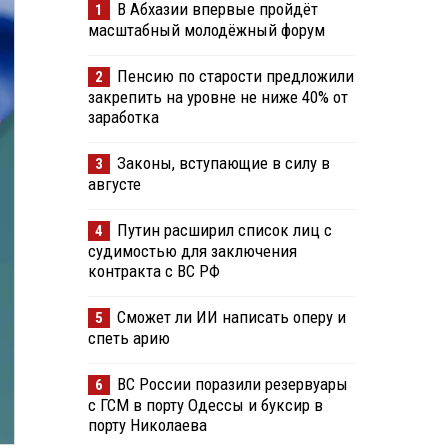
В Абхазии впервые пройдёт
1
масштабный молодёжный форум
Пенсию по старости предложили
2
закрепить на уровне не ниже 40% от
заработка
Законы, вступающие в силу в
3
августе
Путин расширил список лиц с
4
судимостью для заключения
контракта с ВС РФ
Сможет ли ИИ написать оперу и
5
спеть арию
ВС России поразили резервуары
6
с ГСМ в порту Одессы и буксир в
порту Николаева