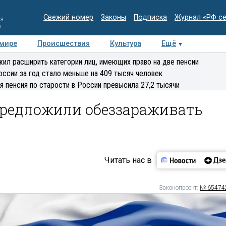
Свежий номер
Законы
Подписка
Журнал «РФ с
ия
и
 мире
Происшествия
Культура
Ещё
Медиацентр
Интервью
Колумнисты
Делова
ил расширить категории лиц, имеющих право на две пенсии
эксперт
оссии за год стало меньше на 409 тысяч человек
я пенсия по старости в России превысила 27,2 тысячи
редложили обеззараживать
Читать нас в
Законопроект:
№ 65474