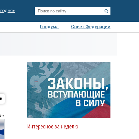
егодня»
Госдума
Совет Федерации
я
Авто
Недвижимость
Технологии
иза
2-7
Интересное за неделю