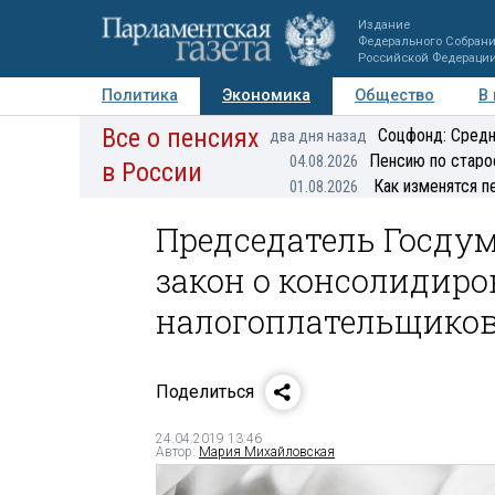
Издание
Федерального Собран
Российской Федераци
Политика
Экономика
Общество
В
Все о пенсиях
Фото
Авторы
Персоны
Мнения
Регионы
Соцфонд: Средн
два дня назад
Пенсию по старо
04.08.2026
в России
Как изменятся п
01.08.2026
Председатель Госду
закон о консолидиро
налогоплательщико
Поделиться
24.04.2019 13:46
Автор:
Мария Михайловская