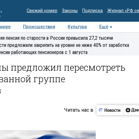
Свежий номер
Законы
Подписка
Журнал «РФ с
ия
и
 мире
Происшествия
Культура
Ещё
Медиацентр
Интервью
Колумнисты
Делова
яя пенсия по старости в России превысила 27,2 тысячи
эксперт
сти предложили закрепить на уровне не ниже 40% от заработка
енсии работающих пенсионеров с 1 августа
мы предложил пересмотреть
ванной группе
в
Читать нас в