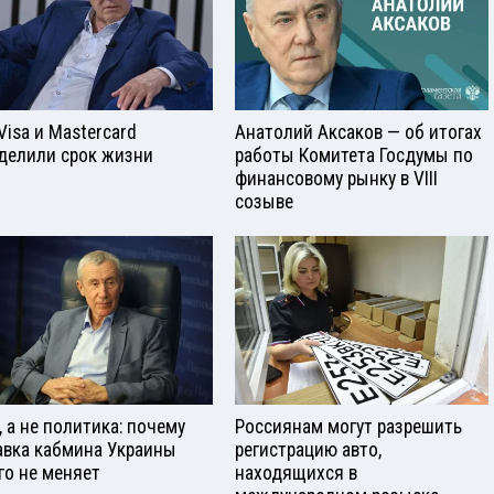
Visа и Mastercard
Анатолий Аксаков — об итогах
делили срок жизни
работы Комитета Госдумы по
финансовому рынку в VIII
созыве
, а не политика: почему
Россиянам могут разрешить
авка кабмина Украины
регистрацию авто,
го не меняет
находящихся в