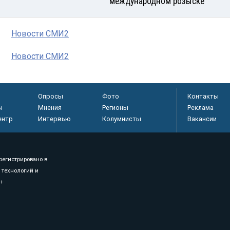
международном розыске
Новости СМИ2
Новости СМИ2
Опросы
Фото
Контакты
ы
Мнения
Регионы
Реклама
ентр
Интервью
Колумнисты
Вакансии
регистрировано в
 технологий и
8+
.