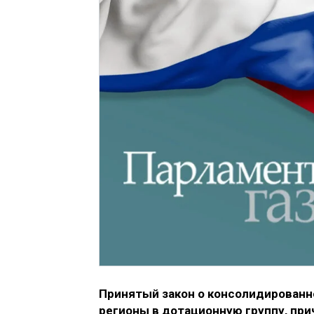
Принятый закон о консолидированн
регионы в дотационную группу, пр