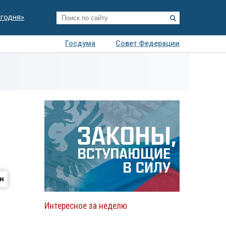
егодня»
Госдума
Совет Федерации
я
Авто
Недвижимость
Технологии
иза
Интересное за неделю