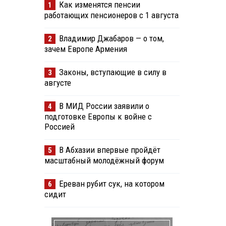
Как изменятся пенсии
1
работающих пенсионеров с 1 августа
Владимир Джабаров — о том,
2
зачем Европе Армения
Законы, вступающие в силу в
3
августе
В МИД России заявили о
4
подготовке Европы к войне с
Россией
В Абхазии впервые пройдёт
5
масштабный молодёжный форум
Ереван рубит сук, на котором
6
сидит