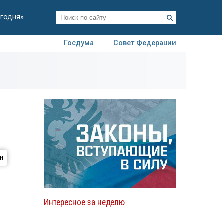
егодня»
Госдума
Совет Федерации
я
Авто
Недвижимость
Технологии
иза
Интересное за неделю