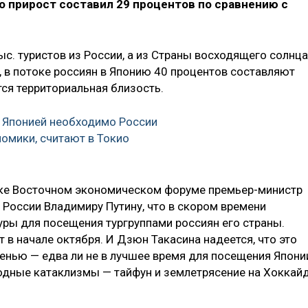
го прирост составил 29 процентов по сравнению с
с. туристов из России, а из Страны восходящего солнца
о, в потоке россиян в Японию 40 процентов составляют
ся территориальная близость.
 Японией необходимо России
номики, считают в Токио
ке Восточном экономическом форуме премьер-министр
 России Владимиру Путину, что в скором времени
ры для посещения тургруппами россиян его страны.
 в начале октября. И Дзюн Такасина надеется, что это
енью — едва ли не в лучшее время для посещения Япони
родные катаклизмы — тайфун и землетрясение на Хоккай