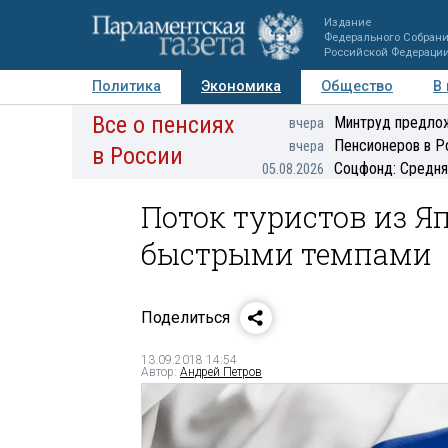
Издание
Федерального Собран
Российской Федераци
Политика
Экономика
Общество
В
Все о пенсиях
Фото
Авторы
Персоны
Мнения
Регионы
Минтруд предлож
вчера
Пенсионеров в Р
вчера
в России
Соцфонд: Средня
05.08.2026
Поток туристов из Я
быстрыми темпами
Поделиться
13.09.2018 14:54
Автор:
Андрей Петров