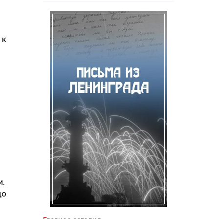
 к
и.
до