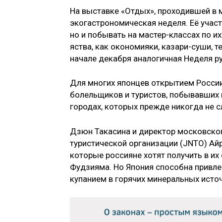
На выставке «Отдых», проходившей в
экогастрономическая неделя. Её учас
но и побывать на мастер-классах по и
яства, как окономияки, казари-суши, т
начале декабря аналогичная Неделя ру
Для многих японцев открытием России
болельщиков и туристов, побывавших н
городах, которых прежде никогда не с
Дзюн Такасина и директор московско
туристической организации (JNTO) Айр
которые россияне хотят получить в их 
Фудзияма. Но Япония способна привл
купанием в горячих минеральных исто