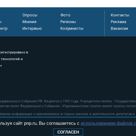
Опросы
Фото
Контакты
ы
Мнения
Регионы
Реклама
ентр
Интервью
Колумнисты
Вакансии
регистрировано в
 технологий и
8+
.
дерального Собрания РФ. Издается с 1997 года. Учредители газеты - Государств
ктов палат Федерального Собрания. «Парламентская газета» имеет пункты печати
оверная информация о принимаемых в стране законах и деятельности депутатов и
льзуя сайт pnp.ru, Вы соглашаетесь с
использованием файлов c
ехнологии
СОГЛАСЕН