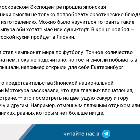
 московском Экспоцентре прошла японская
тники смогли не только попробовать экзотические блюда
х изготовлению. Можно было научиться готовить такие
емпура эби хотате маё или суши-торт. В конце ноября —
сской кухни пройдёт в Японии.
 стал чемпионат мира по футболу. Точное количество
а нём, пока не подсчитано, но гости смогли побывать в
лышали, например открыли для себя Екатеринбург.
го представительства Японской национальной
и Мотокура рассказали, что два главных впечатления,
стране, — это посмотреть на цветущую сакуру и гору
ечь и другим. Например, отменным пляжным отдыхом или
чниках, равных которым нет больше нигде.