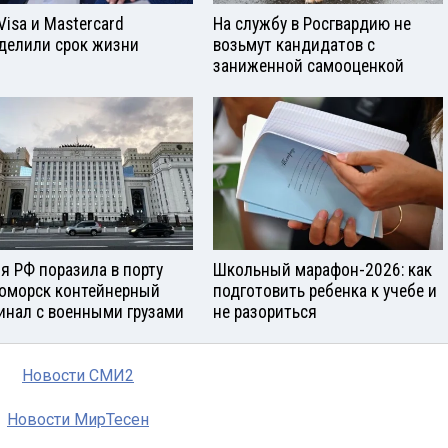
Visа и Mastercard
На службу в Росгвардию не
делили срок жизни
возьмут кандидатов с
заниженной самооценкой
я РФ поразила в порту
Школьный марафон-2026: как
оморск контейнерный
подготовить ребенка к учебе и
инал с военными грузами
не разориться
Новости СМИ2
Новости МирТесен