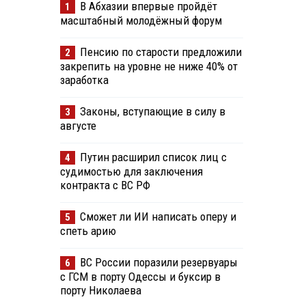
В Абхазии впервые пройдёт
1
масштабный молодёжный форум
Пенсию по старости предложили
2
закрепить на уровне не ниже 40% от
заработка
Законы, вступающие в силу в
3
августе
Путин расширил список лиц с
4
судимостью для заключения
контракта с ВС РФ
Сможет ли ИИ написать оперу и
5
спеть арию
ВС России поразили резервуары
6
с ГСМ в порту Одессы и буксир в
порту Николаева