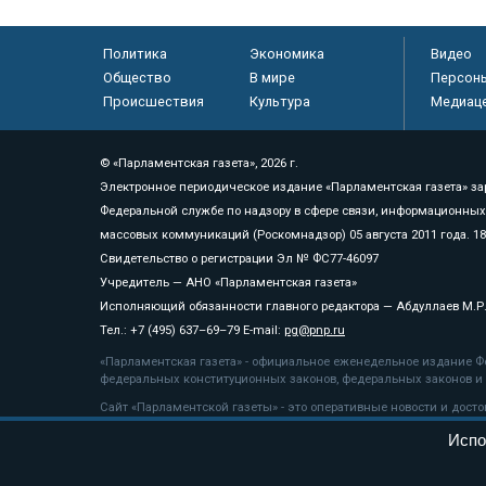
Политика
Экономика
Видео
Общество
В мире
Персон
Происшествия
Культура
Медиац
© «Парламентская газета», 2026 г.
Электронное периодическое издание «Парламентская газета» за
Федеральной службе по надзору в сфере связи, информационных
массовых коммуникаций (Роскомнадзор) 05 августа 2011 года. 1
Свидетельство о регистрации Эл № ФС77-46097
Учредитель — АНО «Парламентская газета»
Исполняющий обязанности главного редактора — Абдуллаев М.Р
Тел.: +7 (495) 637–69–79 E-mail:
pg@pnp.ru
«Парламентская газета» - официальное еженедельное издание Фе
федеральных конституционных законов, федеральных законов и а
Сайт «Парламентской газеты» - это оперативные новости и дост
«Парламентской газеты» активная ссылка на pnp.ru обязательна.
Испо
На информационном ресурсе применяются
рекомендательные т
Положение о защите персональных данных