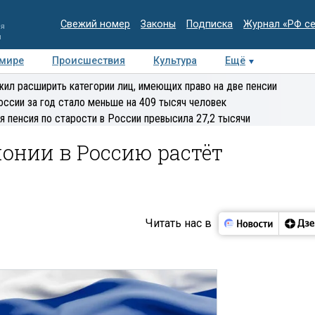
Свежий номер
Законы
Подписка
Журнал «РФ с
ия
и
 мире
Происшествия
Культура
Ещё
Медиацентр
Интервью
Колумнисты
Делова
ил расширить категории лиц, имеющих право на две пенсии
эксперт
оссии за год стало меньше на 409 тысяч человек
я пенсия по старости в России превысила 27,2 тысячи
понии в Россию растёт
Читать нас в