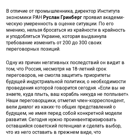
В отличие от промышленника, ди­ректор Института
экономики РАН
Руслан Гринберг
проявил академи­
ческую умеренность в оценке ситуа­ции. По его
мнению, нельзя бросать­ся из крайности в крайность
и уподо­бляться Украине, которая выдвинула
требование изменить от 200 до 300 своих
переговорных позиций.
Одну из причин негативных по­следствий он видит в
том, что Россия, несмотря на 18-летний срок
перегово­ров, не смогла защитить приоритеты
будущей индустриальной политики, о необходимости
проведения которой говорится сегодня. «Если вы не
зна­ете, куда плыть, ваш корабль никуда не поплывет».
Наши переговорщики, отметил член-корреспондент,
вели диалог из каких-то общих представ­лений о
будущем, не имея перед собой конкретной модели
развития. Сегодня нужно проинвентаризировать
остав­шийся советский потенциал и сделать выбор,
что из него оставить в прежнем виде, что