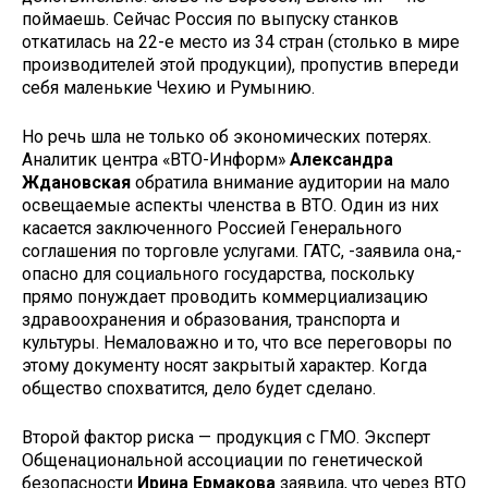
поймаешь. Сейчас Россия по выпуску станков
откатилась на 22-е место из 34 стран (столько в мире
про­изводителей этой продукции), пропу­стив впереди
себя маленькие Чехию и Румынию.
Но речь шла не только об эконо­мических потерях.
Аналитик центра «ВТО-Информ»
Александра
Ждановская
обратила внимание ауди­тории на мало
освещаемые аспекты членства в ВТО. Один из них
касается заключенного Россией Генерально­го
соглашения по торговле услугами. ГАТС, -заявила она,-
опасно для соци­ального государства, поскольку
прямо понуждает проводить коммерциали­зацию
здравоохранения и образова­ния, транспорта и
культуры. Немало­важно и то, что все переговоры по
это­му документу носят закрытый харак­тер. Когда
общество спохватится, дело будет сделано.
Второй фактор риска — продукция с ГМО. Эксперт
Общенациональной ассоциации по генетической
безопас­ности
Ирина Ермакова
заявила, что через ВТО