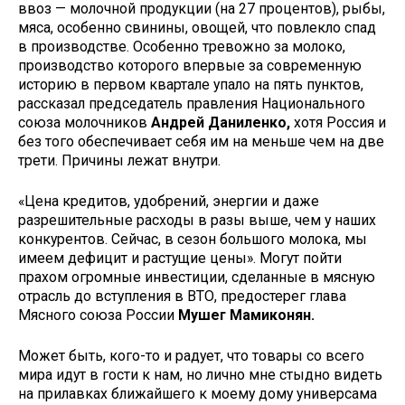
ввоз — молочной продукции (на 27 процентов), рыбы,
мяса, особенно свинины, овощей, что повлекло спад
в производстве. Осо­бенно тревожно за молоко,
производ­ство которого впервые за современ­ную
историю в первом квартале упало на пять пунктов,
рассказал председа­тель правления Национального
союза молочников
Андрей Даниленко,
хо­тя Россия и
без того обеспечивает себя им на меньше чем на две
трети. При­чины лежат внутри.
«Цена кредитов, удобрений, энер­гии и даже
разрешительные расходы в разы выше, чем у наших
конкурен­тов. Сейчас, в сезон большого молока, мы
имеем дефицит и растущие цены». Могут пойти
прахом огромные инве­стиции, сделанные в мясную
отрасль до вступления в ВТО, предостерег глава
Мясного союза России
Мушег Мамиконян.
Может быть, кого-то и радует, что товары со всего
мира идут в гости к нам, но лично мне стыдно видеть
на прилавках ближайшего к моему дому универсама