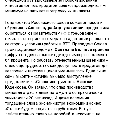
очередной раз высказался за пролон­гирование
инвестиционных кредитов сельхозпроизводителям
минимум на пять лет и отсрочку их выплаты.
Гендиректор Российского союза ко­жевенников и
обувщиков
Александра Андрунакиевич
предложила
обра­титься к Правительству РФ с требова­нием
отчитаться о принятых мерах по адаптации реального
сектора к усло­виям работы в ВТО. Президент Сою­за
производителей одежды
Светлана Беляева
привела
цифру: сегодня на рынке одежды импорт составляет
84 процента. Но работать отечественным швейникам
стало еще труднее, так как доступность кредитов для
легпрома и текстильщиков уменьшилась. Едва ли не
самым «оптимистичным» было выступление
представителя «Станкоинструмента»
Николая
Юденкова.
Он заявил, что спад производства
миновал отрасль лишь потому, что ее практически
уничтожили 20 лет назад. И даже вспомнил
тогдашние слова экс-министра экономики Ясина:
«Станки будем покупать за рубежом». Вот уж
действительно: слово не воробей, вы­скочит — не