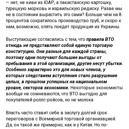
— нет, не киви из ЮАР, а пакистанскую картошку,
турецкую морковь и израильскую редиску. Раз­ве мы
не в состоянии вырастить это сами? Больше чем на 8
процентов со­кратилось производство труб, и скоро к
нам, возможно, опять поедет продук­ция из Украины.
Выступающие согласились с тем, что
правила ВТО
отнюдь не представ­ляют собой единую торговую
консти­туцию. Они разные для каждой стра­ны,
поэтому одни получают большие выгоды от
пребывания в этой орга­низации, другие несут убытки.
Осо­бенно характерно это для новых чле­нов, у
которых следствием вступления стало разрушение
целых, в прошлом успешных на национальном
уровне, секторов экономики.
Некоторые эко­номисты
вообще не сомневаются, что ВТО выгодно для
покупателей роллс-ройсов, но не молока.
Власть часто ставит себе в заслугу долгий срок
переговоров с Всемирной торговой организацией.
Да, он такой же примерно, как и у Китая. Но по­