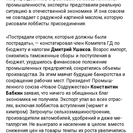
промышленности, эксперты представили реальную
ситуацию в от­ечественной экономике. И она совсем
не совпадает с радужной картиной маслом, которую
рисовали лоббисты присоединения.
«Пострадали отрасли, которые должны были
пострадать», — конста­тировал член Комитета ГД по
бюджету и налогам
Дмитрий Ушаков.
Возрос импорт,
снизились таможенные сборы и поступления в
бюджет, ухудшилось финансовое положение
промышлен­ных предприятий, сократились объ­емы
производства. За этим маячат будущие банкротства и
сокращение рабочих мест. Президент Промыш­
ленного союза «Новое Содружество»
Константин
Бабкин
заявил, что ни­чего из обещанных благ
экономика не получила. Экспорт упал во всех отрас­
лях, включая лоббистов вступления (чермет и
химпром). Затронуты сель­хозмашиностроение,
производители автомобилей, удобрений и даже ме­
таллургия. Не выиграло и население в целом: вместо
снижения цен на товары темпы их роста увеличились.