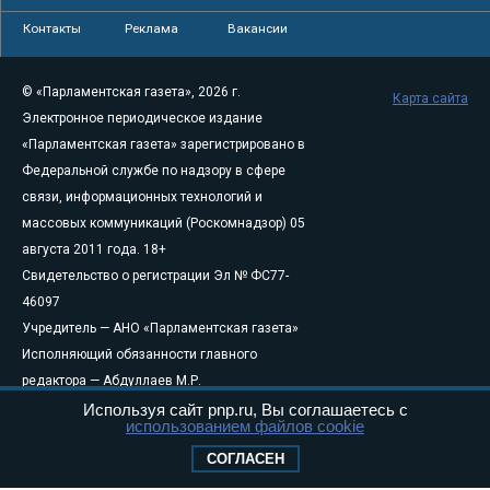
Контакты
Реклама
Вакансии
© «Парламентская газета», 2026 г.
Карта сайта
Электронное периодическое издание
«Парламентская газета» зарегистрировано в
Федеральной службе по надзору в сфере
связи, информационных технологий и
массовых коммуникаций (Роскомнадзор) 05
августа 2011 года. 18+
Свидетельство о регистрации Эл № ФС77-
46097
Учредитель — АНО «Парламентская газета»
Исполняющий обязанности главного
редактора — Абдуллаев М.Р.
Тел.: +7 (495) 637–69–79 E-mail:
pg@pnp.ru
Используя сайт pnp.ru, Вы соглашаетесь с
использованием файлов cookie
«Парламентская газета» - официальное еженедельное издание
СОГЛАСЕН
Федерального Собрания РФ. Издается с 1997 года. Учредители
газеты - Государственная Дума и Совет Федерации РФ. Официальный