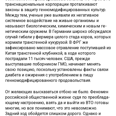
транснациональные кор­порации проталкивают
законы в за­щиту генномодифицированных куль­тур.
Между тем, ученые уже выявили их негативное
системное воздействие на живые организмы и
называют био­логическим, химическим и новым ге­
нетическим оружием. В Германии ши­роко обсуждался
случай гибели у фер­мера целого стада коров, которых
кор­мили трансгенной кукурузой. В ФРГ же
зафиксировано массовое отрав­ление поступившей из
Китая транс­генной клубникой, в ходе которого
пострадали 11 тысяч человек. США, прежде
выступавшие поборником ГМО, начинает менять
свою позицию, поскольку установлены факты связи
диабета и ожирения с употреблени­ем в пищу
генномодифицированного продовольствия.
От желающих высказаться отбою не было. Феномен
российской обще­ственной жизни: судя по преоблада­
ющему настроению, взять да и выйти из ВТО готовы
многие, но все понима­ют, что это невозможно.
Задний ход обойдется слишком дорого. Однако и