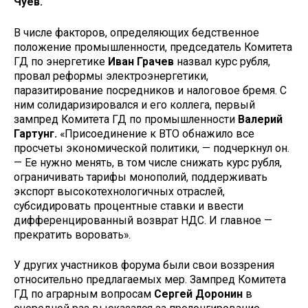
Чуев.
В числе факторов, определяющих бедственное
положение промышлен­ности, председатель Комитета
ГД по энергетике
Иван Грачев
назвал курс рубля,
провал реформы электроэнер­гетики,
паразитирование посредни­ков и налоговое бремя. С
ним соли­даризировался и его коллега, первый
зампред Комитета ГД по промышленности
Валерий
Гартунг.
«Присоеди­нение к ВТО обнажило все
просчеты экономической политики, — подчер­кнул он.
— Ее нужно менять, в том числе снижать курс рубля,
ограничи­вать тарифы монополий, поддержи­вать
экспорт высокотехнологичных отраслей,
субсидировать процентные ставки и ввести
дифференцирован­ный возврат НДС. И главное —
пре­кратить воровать».
У других участников форума были свои воззрения
относительно предла­гаемых мер. Зампред Комитета
ГД по аграрным вопросам
Сергей Доронин
в