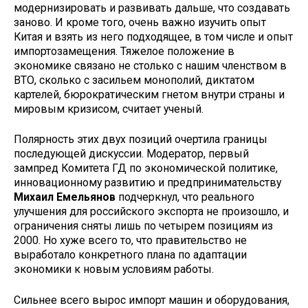
модернизировать и разви­вать дальше, что создавать
заново. И кроме того, очень важно изучить опыт
Китая и взять из него подходящее, в том числе и опыт
импортозамещения. Тяжелое положение в
экономике свя­зано не столько с нашим членством в
ВТО, сколько с засильем монополий, диктатом
картелей, бюрократическим гнетом внутри страны и
мировым кри­зисом, считает ученый.
Полярность этих двух позиций очертила границы
последующей дис­куссии. Модератор, первый
зампред Комитета ГД по экономической по­литике,
инновационному развитию и предпринимательству
Михаил Еме­льянов
подчеркнул, что реального
улучшения для российского экспорта не произошло, и
ограничения сняты лишь по четырем позициям из
2000. Но хуже всего то, что правительство не
выработало конкретного плана по адаптации
экономики к новым усло­виям работы.
Сильнее всего вырос импорт ма­шин и оборудования,