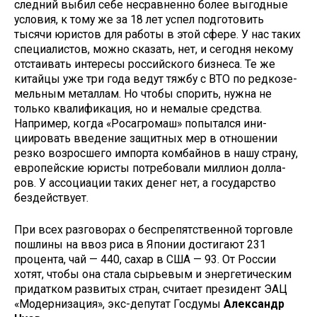
следний выбил себе несравненно более выгодные
условия, к тому же за 18 лет успел подготовить
тысячи юристов для работы в этой сфере. У нас таких
спе­циалистов, можно сказать, нет, и сегод­ня некому
отстаивать интересы рос­сийского бизнеса. Те же
китайцы уже три года ведут тяжбу с ВТО по редкозе­
мельным металлам. Но чтобы спорить, нужна не
только квалификация, но и немалые средства.
Например, когда «Росагромаш» попытался ини­
циировать введение защитных мер в отношении
резко возросшего импорта комбайнов в нашу страну,
европейские юристы потребовали миллион долла­
ров. У ассоциации таких денег нет, а государство
бездействует.
При всех разговорах о беспрепят­ственной торговле
пошлины на ввоз риса в Японии достигают 231
процен­та, чай — 440, сахар в США — 93. От России
хотят, чтобы она стала сырье­вым и энергетическим
придатком раз­витых стран, считает президент ЭАЦ
«Модернизация», экс-депутат Госду­мы
Александр