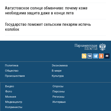
Августовское солнце обманчиво: почему коже
необходима защита даже в конце лета
Государство поможет сельским пекарям испечь
колобок
Политика
Экономика
Общество
В мире
Происшествия
Культура
Видео
Опросы
Фото
Персоны
Мнения
Регионы
Медиацентр
Интервью
Колумнисты