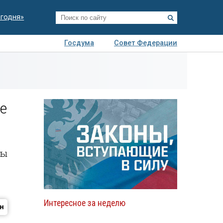
егодня»
Госдума
Совет Федерации
я
Авто
Недвижимость
Технологии
иза
е
ты
Интересное за неделю