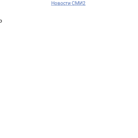
Новости СМИ2
о
ь