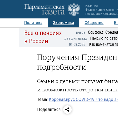
Издание
Федерального Собран
Российской Федераци
Политика
Экономика
Общество
В
Все о пенсиях
Фото
Авторы
Персоны
Мнения
Регионы
Соцфонд: Средня
вчера
Пенсию по стар
два дня назад
в России
Как изменятся п
01.08.2026
Поручения Президент
подробности
Семьи с детьми получат фина
и возможность отсрочки вып
Тема:
Коронавирус COVID-19: что надо з
Поделиться