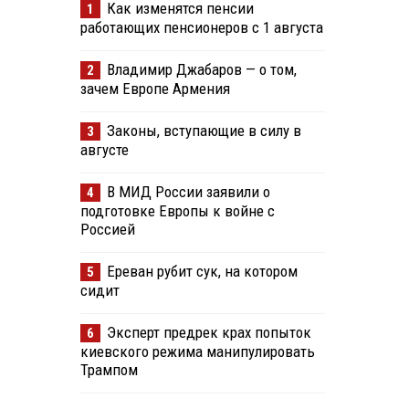
Как изменятся пенсии
1
работающих пенсионеров с 1 августа
Владимир Джабаров — о том,
2
зачем Европе Армения
Законы, вступающие в силу в
3
августе
В МИД России заявили о
4
подготовке Европы к войне с
Россией
Ереван рубит сук, на котором
5
сидит
Эксперт предрек крах попыток
6
киевского режима манипулировать
Трампом