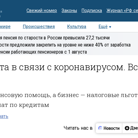
Свежий номер
Законы
Подписка
Журнал «РФ с
ия
и
 мире
Происшествия
Культура
Ещё
Медиацентр
Интервью
Колумнисты
Делова
я пенсия по старости в России превысила 27,2 тысячи
эксперт
ости предложили закрепить на уровне не ниже 40% от заработка
енсии работающих пенсионеров с 1 августа
а в связи с коронавирусом. Вс
нсовую помощь, а бизнес — налоговые льго
лат по кредитам
нать
Читать нас в