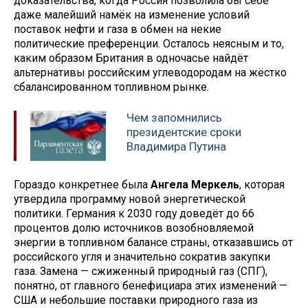
доказательства, когда Россия позволила бы себе
даже малейший намёк на изменение условий
поставок нефти и газа в обмен на некие
политические преференции. Осталось неясным и то,
каким образом Британия в одночасье найдёт
альтернативы российским углеводородам на жёстко
сбалансированном топливном рынке.
Чем запомнились
президентские сроки
Владимира Путина
Гораздо конкретнее была
Ангела Меркель
, которая
утвердила программу новой энергетической
политики. Германия к 2030 году доведёт до 66
процентов долю источников возобновляемой
энергии в топливном балансе страны, отказавшись от
российского угля и значительно сократив закупки
газа. Замена — сжиженный природный газ (СПГ),
понятно, от главного бенефициара этих изменений —
США и небольшие поставки природного газа из