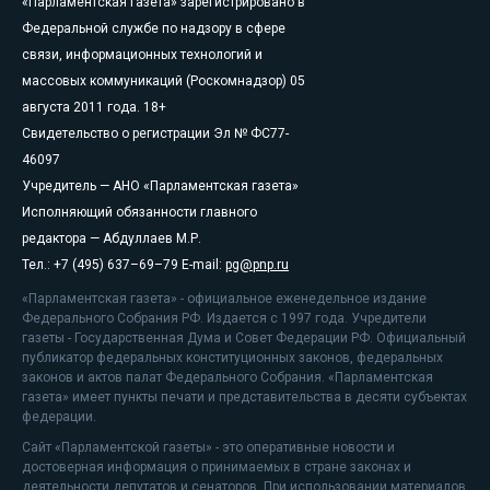
«Парламентская газета» зарегистрировано в
Федеральной службе по надзору в сфере
связи, информационных технологий и
массовых коммуникаций (Роскомнадзор) 05
августа 2011 года. 18+
Свидетельство о регистрации Эл № ФС77-
46097
Учредитель — АНО «Парламентская газета»
Исполняющий обязанности главного
редактора — Абдуллаев М.Р.
Тел.: +7 (495) 637–69–79 E-mail:
pg@pnp.ru
«Парламентская газета» - официальное еженедельное издание
Федерального Собрания РФ. Издается с 1997 года. Учредители
газеты - Государственная Дума и Совет Федерации РФ. Официальный
публикатор федеральных конституционных законов, федеральных
законов и актов палат Федерального Собрания. «Парламентская
газета» имеет пункты печати и представительства в десяти субъектах
федерации.
Сайт «Парламентской газеты» - это оперативные новости и
достоверная информация о принимаемых в стране законах и
деятельности депутатов и сенаторов. При использовании материалов