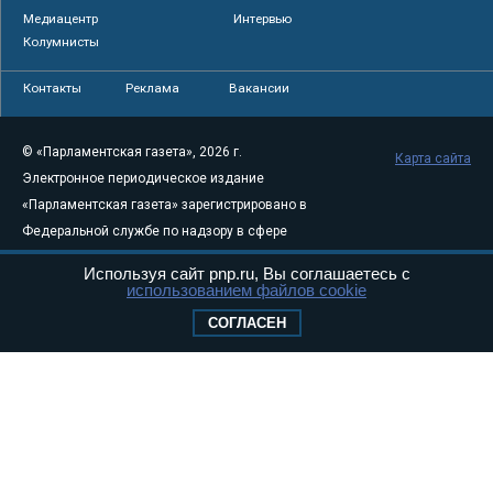
Медиацентр
Интервью
Колумнисты
Контакты
Реклама
Вакансии
© «Парламентская газета», 2026 г.
Карта сайта
Электронное периодическое издание
«Парламентская газета» зарегистрировано в
Федеральной службе по надзору в сфере
связи, информационных технологий и
Используя сайт pnp.ru, Вы соглашаетесь с
массовых коммуникаций (Роскомнадзор) 05
использованием файлов cookie
августа 2011 года. 18+
СОГЛАСЕН
Свидетельство о регистрации Эл № ФС77-
46097
Учредитель — АНО «Парламентская газета»
Исполняющий обязанности главного
редактора — Абдуллаев М.Р.
Тел.: +7 (495) 637–69–79 E-mail:
pg@pnp.ru