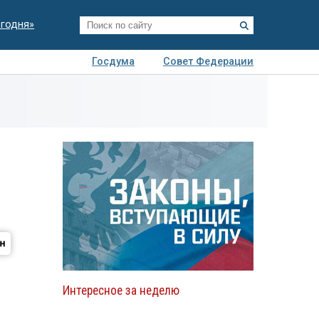
егодня»
Госдума
Совет Федерации
я
Авто
Недвижимость
Технологии
иза
Интересное за неделю