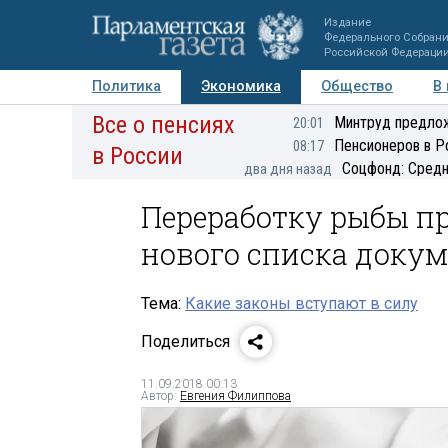
Издание
Федерального Собран
Российской Федераци
Политика
Экономика
Общество
В
Все о пенсиях
Фото
Авторы
Персоны
Мнения
Регионы
Минтруд предлож
20:01
Пенсионеров в Р
08:17
в России
Соцфонд: Средн
два дня назад
Переработку рыбы п
нового списка доку
Тема:
Какие законы вступают в силу
Поделиться
11.09.2018 00:13
Автор:
Евгения Филиппова