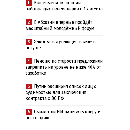
Как изменятся пенсии
1
работающих пенсионеров с 1 августа
В Абхазии впервые пройдёт
2
масштабный молодёжный форум
Законы, вступающие в силу в
3
августе
Пенсию по старости предложили
4
закрепить на уровне не ниже 40% от
заработка
Путин расширил список лиц с
5
судимостью для заключения
контракта с ВС РФ
Сможет ли ИИ написать оперу и
6
спеть арию