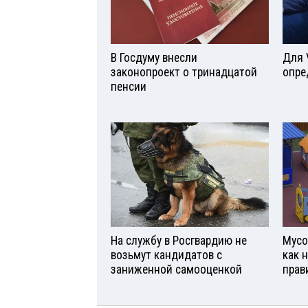
В Госдуму внесли
Для 
законопроект о тринадцатой
опре
пенсии
На службу в Росгвардию не
Мусо
возьмут кандидатов с
как 
заниженной самооценкой
прав