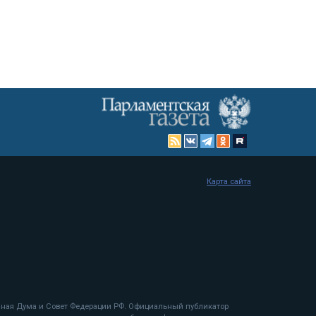
Карта сайта
енная Дума и Совет Федерации РФ. Официальный публикатор