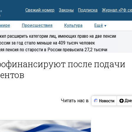
Свежий номер
Законы
Подписка
Журнал «РФ с
ия
и
 мире
Происшествия
Культура
Ещё
Медиацентр
Интервью
Колумнисты
Делова
ил расширить категории лиц, имеющих право на две пенсии
эксперт
оссии за год стало меньше на 409 тысяч человек
яя пенсия по старости в России превысила 27,2 тысячи
рофинансируют после подачи
ментов
Читать нас в