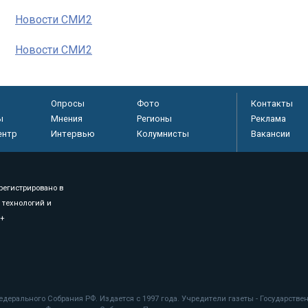
Новости СМИ2
Новости СМИ2
Опросы
Фото
Контакты
ы
Мнения
Регионы
Реклама
ентр
Интервью
Колумнисты
Вакансии
регистрировано в
 технологий и
8+
.
дерального Собрания РФ. Издается с 1997 года. Учредители газеты - Государств