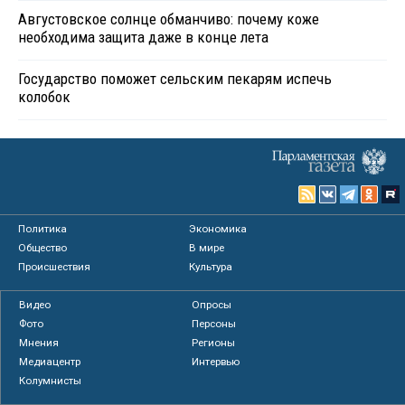
Августовское солнце обманчиво: почему коже
необходима защита даже в конце лета
Государство поможет сельским пекарям испечь
колобок
Политика
Экономика
Общество
В мире
Происшествия
Культура
Видео
Опросы
Фото
Персоны
Мнения
Регионы
Медиацентр
Интервью
Колумнисты