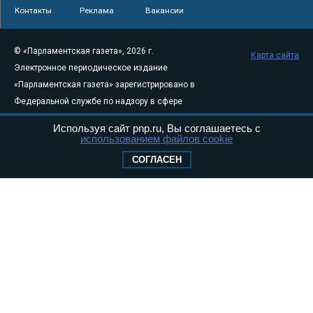
Контакты
Реклама
Вакансии
© «Парламентская газета», 2026 г.
Карта сайта
Электронное периодическое издание
«Парламентская газета» зарегистрировано в
Федеральной службе по надзору в сфере
связи, информационных технологий и
Используя сайт pnp.ru, Вы соглашаетесь с
массовых коммуникаций (Роскомнадзор) 05
использованием файлов cookie
августа 2011 года. 18+
СОГЛАСЕН
Свидетельство о регистрации Эл № ФС77-
46097
Учредитель — АНО «Парламентская газета»
Исполняющий обязанности главного
редактора — Абдуллаев М.Р.
Тел.: +7 (495) 637–69–79 E-mail:
pg@pnp.ru
«Парламентская газета» - официальное еженедельное издание
Федерального Собрания РФ. Издается с 1997 года. Учредители
газеты - Государственная Дума и Совет Федерации РФ. Официальный
публикатор федеральных конституционных законов, федеральных