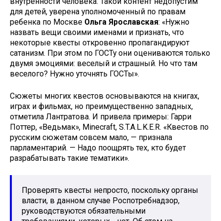
внутренности человека. Такой контент недопустим
для детей, уверена уполномоченный по правам
ребенка по Москве
Ольга Ярославская
: «Нужно
назвать вещи своими именами и признать, что
некоторые квесты откровенно пропагандируют
сатанизм. При этом по ГОСТу они оцениваются только
двумя эмоциями: веселый и страшный. Но что там
веселого? Нужно уточнять ГОСТы».
Сюжеты многих квестов основываются на книгах,
играх и фильмах, но преимущественно западных,
отметила Лантратова. И привела примеры: Гарри
Поттер, «Ведьмак», Minecraft, S.T.A.L.K.E.R. «Квестов по
русским сюжетам совсем мало, — признала
парламентарий. — Надо поощрять тех, кто будет
разрабатывать такие тематики».
Проверять квесты непросто, поскольку органы
власти, в данном случае Роспотребнадзор,
руководствуются обязательными