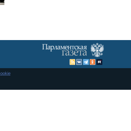
ookie
Карта сайта
енная Дума и Совет Федерации РФ. Официальный публикатор