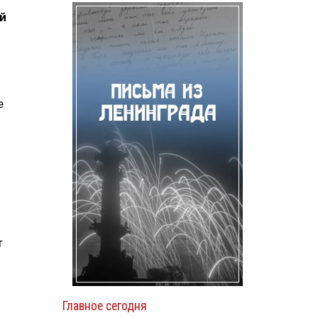
й
е
т
Главное сегодня