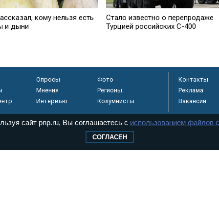
ассказал, кому нельзя есть
Стало известно о перепродаже
ы и дыни
Турцией российских С-400
Опросы
Фото
Контакты
ы
Мнения
Регионы
Реклама
ентр
Интервью
Колумнисты
Вакансии
льзуя сайт pnp.ru, Вы соглашаетесь с
использованием файлов c
СОГЛАСЕН
регистрировано в
 технологий и
8+
.
дерального Собрания РФ. Издается с 1997 года. Учредители газеты - Государств