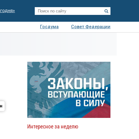
егодня»
Госдума
Совет Федерации
я
Авто
Недвижимость
Технологии
иза
Интересное за неделю