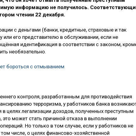
ия, что он хочет отмыть полученные преступным
одимую информацию не получилось. Соответствующи
тором чтении 22 декабря.
ции с деньгами (банки, кредитные, страховые и так
у или его представителю в обслуживании, если не
ощённая идентификация в соответствии с законом, кром
ить необязательно.
ет бороться с отмыванием
треннего контроля, разработанным для противодействия
ансированию терроризма, у работников банка возникаю
я в целях легализации доходов, полученных преступным
, это может стать причиной отказа в выполнении
пераций. Но только в том случае, если у работников не
 том числе, о целях финансово-хозяйственной