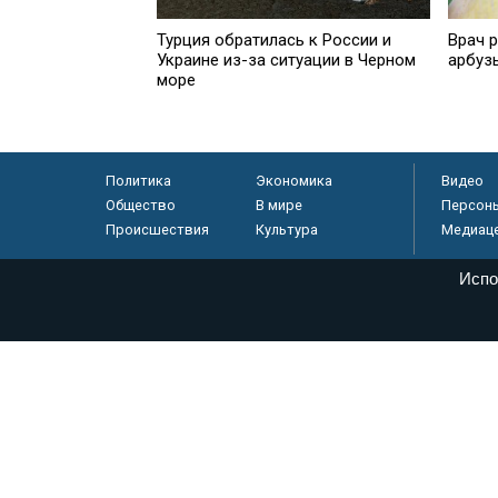
Турция обратилась к России и
Врач р
Украине из-за ситуации в Черном
арбуз
море
Политика
Экономика
Видео
Общество
В мире
Персон
Происшествия
Культура
Медиац
Испо
© «Парламентская газета», 2026 г.
Электронное периодическое издание «Парламентская газета» за
Федеральной службе по надзору в сфере связи, информационных
массовых коммуникаций (Роскомнадзор) 05 августа 2011 года. 1
Свидетельство о регистрации Эл № ФС77-46097
Учредитель — АНО «Парламентская газета»
Исполняющий обязанности главного редактора — Абдуллаев М.Р
Тел.: +7 (495) 637–69–79 E-mail:
pg@pnp.ru
«Парламентская газета» - официальное еженедельное издание Фе