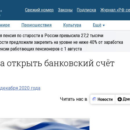
Свежий номер
Законы
Подписка
Журнал «РФ с
ия
и
 мире
Происшествия
Культура
Ещё
Медиацентр
Интервью
Колумнисты
Делова
я пенсия по старости в России превысила 27,2 тысячи
эксперт
ости предложили закрепить на уровне не ниже 40% от заработка
енсии работающих пенсионеров с 1 августа
а открыть банковский счёт
декабря 2020 года
Читать нас в