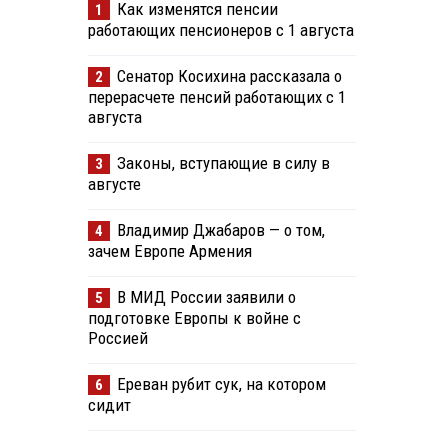
Как изменятся пенсии
1
работающих пенсионеров с 1 августа
Сенатор Косихина рассказала о
2
перерасчете пенсий работающих с 1
августа
Законы, вступающие в силу в
3
августе
Владимир Джабаров — о том,
4
зачем Европе Армения
В МИД России заявили о
5
подготовке Европы к войне с
Россией
Ереван рубит сук, на котором
6
сидит