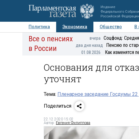
Издание
Федерального Собран
Российской Федераци
Политика
Экономика
Общество
В
Все о пенсиях
Фото
Авторы
Персоны
Мнения
Регионы
Соцфонд: Средня
вчера
Пенсию по стар
два дня назад
в России
Как изменятся п
01.08.2026
Основания для отказ
уточнят
Тема:
Пленарное заседание Госдумы 22 
Поделиться
22.12.2020 15:02
Автор:
Евгения Филиппова