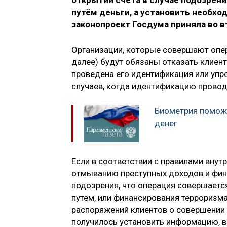
открытии счёта в случае подозрен
путём деньги, а установить необх
законопроект Госдума приняла во в
Организации, которые совершают опера
далее) будут обязаны отказать клиент
проведена его идентификация или упр
случаев, когда идентификацию провод
Биометрия помож
денег
Если в соответствии с правилами вну
отмыванию преступных доходов и фин
подозрения, что операция совершаетс
путём, или финансирования терроризма
распоряжений клиентов о совершении о
получилось установить информацию, в