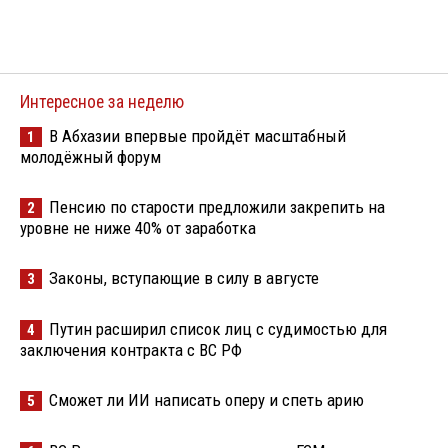
Интересное за неделю
В Абхазии впервые пройдёт масштабный
1
молодёжный форум
Пенсию по старости предложили закрепить на
2
уровне не ниже 40% от заработка
Законы, вступающие в силу в августе
3
Путин расширил список лиц с судимостью для
4
заключения контракта с ВС РФ
Сможет ли ИИ написать оперу и спеть арию
5