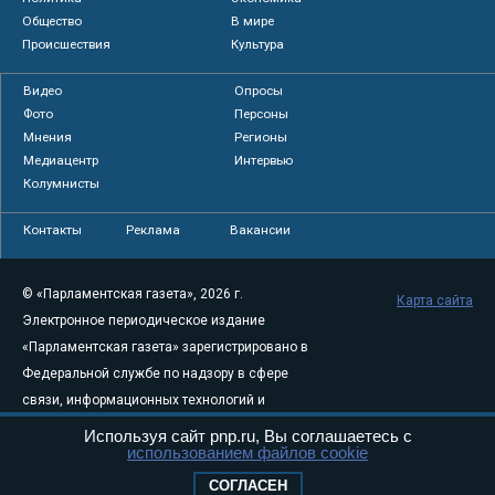
Общество
В мире
Происшествия
Культура
Видео
Опросы
Фото
Персоны
Мнения
Регионы
Медиацентр
Интервью
Колумнисты
Контакты
Реклама
Вакансии
© «Парламентская газета», 2026 г.
Карта сайта
Электронное периодическое издание
«Парламентская газета» зарегистрировано в
Федеральной службе по надзору в сфере
связи, информационных технологий и
массовых коммуникаций (Роскомнадзор) 05
Используя сайт pnp.ru, Вы соглашаетесь с
использованием файлов cookie
августа 2011 года. 18+
Свидетельство о регистрации Эл № ФС77-
СОГЛАСЕН