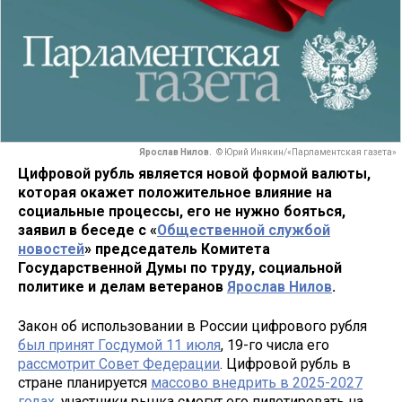
Ярослав Нилов.
© Юрий Инякин/«Парламентская газета»
Цифровой рубль является новой формой валюты,
которая окажет положительное влияние на
социальные процессы, его не нужно бояться,
заявил в беседе с «
Общественной службой
новостей
» председатель Комитета
Государственной Думы по труду, социальной
политике и делам ветеранов
Ярослав Нилов
.
Закон об использовании в России цифрового рубля
был принят Госдумой 11 июля
, 19-го числа его
рассмотрит Совет Федерации
. Цифровой рубль в
стране планируется
массово внедрить в 2025-2027
годах
, участники рынка смогут его пилотировать на