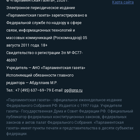
© «Парламентская газета», 2026 г.
Карта сайта
Электронное периодическое издание
«Парламентская газета» зарегистрировано в
Федеральной службе по надзору в сфере
связи, информационных технологий и
массовых коммуникаций (Роскомнадзор) 05
августа 2011 года. 18+
Свидетельство о регистрации Эл № ФС77-
46097
Учредитель — АНО «Парламентская газета»
Исполняющий обязанности главного
редактора — Абдуллаев М.Р.
Тел.: +7 (495) 637–69–79 E-mail:
pg@pnp.ru
«Парламентская газета» - официальное еженедельное издание
Федерального Собрания РФ. Издается с 1997 года. Учредители
газеты - Государственная Дума и Совет Федерации РФ. Официальный
публикатор федеральных конституционных законов, федеральных
законов и актов палат Федерального Собрания. «Парламентская
газета» имеет пункты печати и представительства в десяти субъектах
федерации.