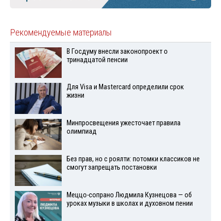
Рекомендуемые материалы
В Госдуму внесли законопроект о
тринадцатой пенсии
Для Visа и Mastercard определили срок
жизни
Минпросвещения ужесточает правила
олимпиад
Без прав, но с роялти: потомки классиков не
смогут запрещать постановки
Меццо-сопрано Людмила Кузнецова — об
уроках музыки в школах и духовном пении