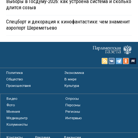
Выборы в Госдуму-2026: как устроена система и сколько
длится созыв
Спецборт и декорация к кинофантастике: чем знаменит
аэропорт Шереметьево
Политика
Экономика
Общество
В мире
Происшествия
Культура
Видео
Опросы
Фото
Персоны
Мнения
Регионы
Медиацентр
Интервью
Колумнисты
Контакты
Реклама
Вакансии