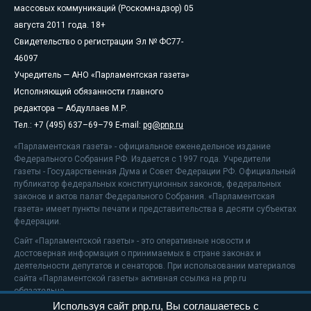
массовых коммуникаций (Роскомнадзор) 05
августа 2011 года. 18+
Свидетельство о регистрации Эл № ФС77-
46097
Учредитель — АНО «Парламентская газета»
Исполняющий обязанности главного
редактора — Абдуллаев М.Р.
Тел.: +7 (495) 637–69–79 E-mail:
pg@pnp.ru
«Парламентская газета» - официальное еженедельное издание
Федерального Собрания РФ. Издается с 1997 года. Учредители
газеты - Государственная Дума и Совет Федерации РФ. Официальный
публикатор федеральных конституционных законов, федеральных
законов и актов палат Федерального Собрания. «Парламентская
газета» имеет пункты печати и представительства в десяти субъектах
федерации.
Сайт «Парламентской газеты» - это оперативные новости и
достоверная информация о принимаемых в стране законах и
деятельности депутатов и сенаторов. При использовании материалов
сайта «Парламентской газеты» активная ссылка на pnp.ru
обязательна.
Используя сайт pnp.ru, Вы соглашаетесь с
На информационном ресурсе применяются
рекомендательные