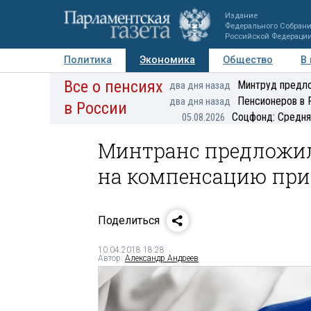
Издание
Федерального Собран
Российской Федераци
Политика
Экономика
Общество
В
Все о пенсиях
Фото
Авторы
Персоны
Мнения
Регионы
Минтруд предло
два дня назад
Пенсионеров в 
два дня назад
в России
Соцфонд: Средня
05.08.2026
Минтранс предложил
на компенсацию при 
Поделиться
10.04.2018 18:28
Автор:
Александр Андреев