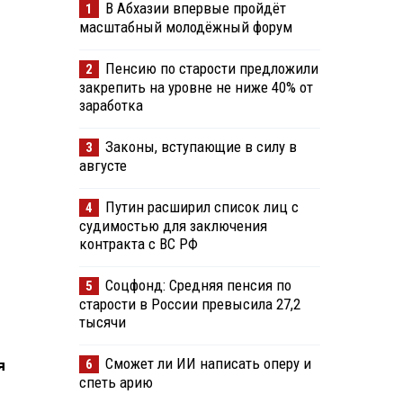
В Абхазии впервые пройдёт
1
масштабный молодёжный форум
Пенсию по старости предложили
2
закрепить на уровне не ниже 40% от
заработка
Законы, вступающие в силу в
3
августе
Путин расширил список лиц с
4
судимостью для заключения
контракта с ВС РФ
Соцфонд: Средняя пенсия по
5
старости в России превысила 27,2
тысячи
Сможет ли ИИ написать оперу и
6
я
спеть арию