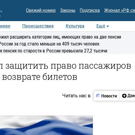
Свежий номер
Законы
Подписка
Журнал «РФ с
ия
и
 мире
Происшествия
Культура
Ещё
Медиацентр
Интервью
Колумнисты
Делова
жил расширить категории лиц, имеющих право на две пенсии
эксперт
России за год стало меньше на 409 тысяч человек
я пенсия по старости в России превысила 27,2 тысячи
 защитить право пассажиров
возврате билетов
Читать нас в