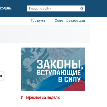
егодня»
Госдума
Совет Федерации
я
Авто
Недвижимость
Технологии
иза
Интересное за неделю