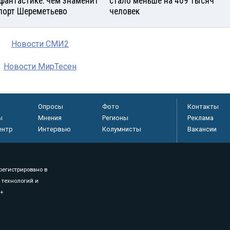
фантастике: чем знаменит
стало меньше на 409 тысяч
порт Шереметьево
человек
Новости СМИ2
Новости МирТесен
Опросы
Фото
Контакты
ы
Мнения
Регионы
Реклама
ентр
Интервью
Колумнисты
Вакансии
регистрировано в
 технологий и
8+
.