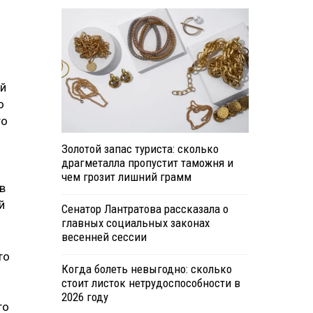
ей
о
то
Золотой запас туриста: сколько
драгметалла пропустит таможня и
чем грозит лишний грамм
в
й
Сенатор Лантратова рассказала о
главных социальных законах
весенней сессии
то
Когда болеть невыгодно: сколько
стоит листок нетрудоспособности в
2026 году
го