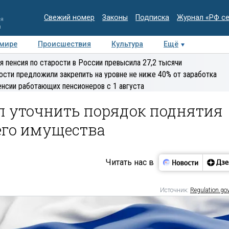
Свежий номер
Законы
Подписка
Журнал «РФ с
ия
и
 мире
Происшествия
Культура
Ещё
Медиацентр
Интервью
Колумнисты
Делова
я пенсия по старости в России превысила 27,2 тысячи
эксперт
ости предложили закрепить на уровне не ниже 40% от заработка
енсии работающих пенсионеров с 1 августа
 уточнить порядок поднятия
его имущества
Читать нас в
Источник:
Regulation.gov