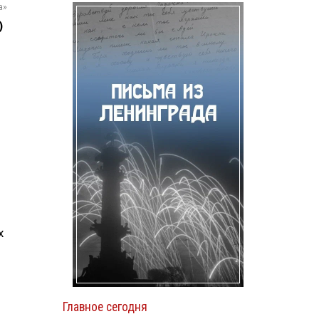
а»
)
х
Главное сегодня