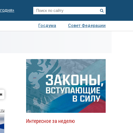
егодня»
Госдума
Совет Федерации
я
Авто
Недвижимость
Технологии
иза
.ru
Интересное за неделю