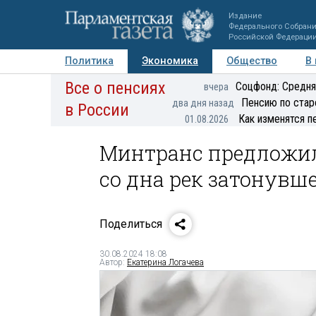
Издание
Федерального Собран
Российской Федераци
Политика
Экономика
Общество
В
Все о пенсиях
Фото
Авторы
Персоны
Мнения
Регионы
Соцфонд: Средня
вчера
Пенсию по стар
два дня назад
в России
Как изменятся п
01.08.2026
Минтранс предложил
со дна рек затонувш
Поделиться
30.08.2024 18:08
Автор:
Екатерина Логачева