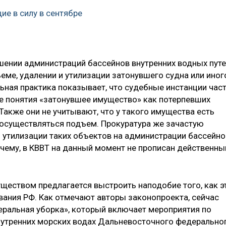
ие в силу в сентябре
шении администраций бассейнов внутренних водных пут
еме, удалении и утилизации затонувшего судна или иног
ьная практика показывает, что судебные инстанции час
е понятия «затонувшее имущество» как потерпевших
Также они не учитывают, что у такого имущества есть
 осуществляться подъем. Прокуратура же зачастую
и утилизации таких объектов на администрации бассейно
очему, в КВВТ на данный момент не прописан действенны
еством предлагается выстроить наподобие того, как э
вания РФ. Как отмечают авторы законопроекта, сейчас
еральная уборка», который включает мероприятия по
нутренних морских водах Дальневосточного федерально