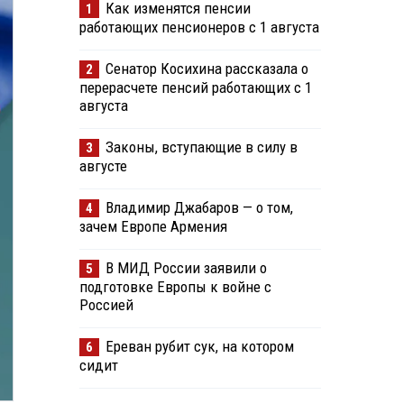
Как изменятся пенсии
1
работающих пенсионеров с 1 августа
Сенатор Косихина рассказала о
2
перерасчете пенсий работающих с 1
августа
Законы, вступающие в силу в
3
августе
Владимир Джабаров — о том,
4
зачем Европе Армения
В МИД России заявили о
5
подготовке Европы к войне с
Россией
Ереван рубит сук, на котором
6
сидит