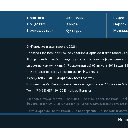
Политика
Экономика
Видео
Общество
В мире
Персон
Происшествия
Культура
Медиац
© «Парламентская газета», 2026 г.
Электронное периодическое издание «Парламентская газета» за
Федеральной службе по надзору в сфере связи, информационных
массовых коммуникаций (Роскомнадзор) 05 августа 2011 года. 1
Свидетельство о регистрации Эл № ФС77-46097
Учредитель — АНО «Парламентская газета»
Исполняющий обязанности главного редактора — Абдуллаев М.Р
Тел.: +7 (495) 637–69–79 E-mail:
pg@pnp.ru
«Парламентская газета» - официальное еженедельное издание Фе
федеральных конституционных законов, федеральных законов и а
Сайт «Парламентской газеты» - это оперативные новости и дост
«Парламентской газеты» активная ссылка на pnp.ru обязательна.
Испо
На информационном ресурсе применяются
рекомендательные т
Положение о защите персональных данных