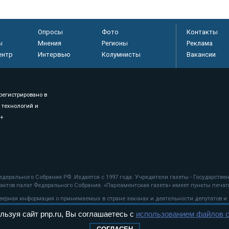
Опросы
Фото
Контакты
ы
Мнения
Регионы
Реклама
ентр
Интервью
Колумнисты
Вакансии
регистрировано в
 технологий и
8+
.
дерального Собрания РФ. Издается с 1997 года. Учредители газеты - Государств
ктов палат Федерального Собрания. «Парламентская газета» имеет пункты печати
оверная информация о принимаемых в стране законах и деятельности депутатов и
льзуя сайт pnp.ru, Вы соглашаетесь с
использованием файлов c
ехнологии