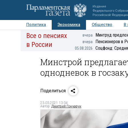
Издание
Федерального Собран
Российской Федераци
Политика
Экономика
Общество
В
Все о пенсиях
Фото
Авторы
Персоны
Мнения
Регионы
Минтруд предлож
вчера
Пенсионеров в Р
вчера
в России
Соцфонд: Средня
05.08.2026
Минстрой предлагае
однодневок в госзак
Поделиться
23.03.2021 13:04
Автор:
Дмитрий Гончарук