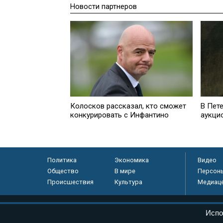
Новости партнеров
Колосков рассказал, кто сможет
В Пет
конкурировать с Инфантино
аукци
Политика
Экономика
Видео
Общество
В мире
Персон
Происшествия
Культура
Медиац
© «Парламентская газета», 2026 г.
Испо
Электронное периодическое издание «Парламентская газета» за