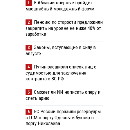
В Абхазии впервые пройдёт
1
масштабный молодёжный форум
Пенсию по старости предложили
2
закрепить на уровне не ниже 40% от
заработка
Законы, вступающие в силу в
3
августе
Путин расширил список лиц с
4
судимостью для заключения
контракта с ВС РФ
Сможет ли ИИ написать оперу и
5
спеть арию
ВС России поразили резервуары
6
с ГСМ в порту Одессы и буксир в
порту Николаева