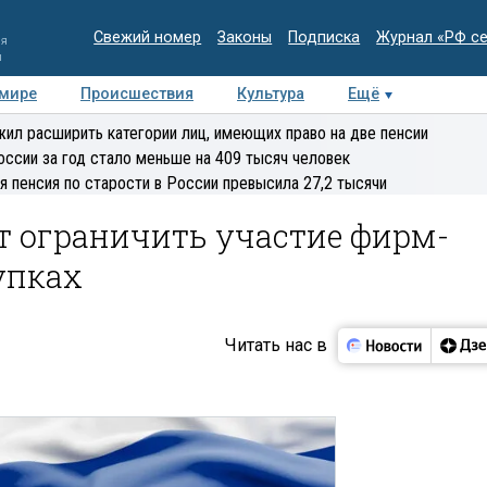
Свежий номер
Законы
Подписка
Журнал «РФ с
ия
и
 мире
Происшествия
Культура
Ещё
Медиацентр
Интервью
Колумнисты
Делова
ил расширить категории лиц, имеющих право на две пенсии
эксперт
оссии за год стало меньше на 409 тысяч человек
я пенсия по старости в России превысила 27,2 тысячи
т ограничить участие фирм-
упках
Читать нас в