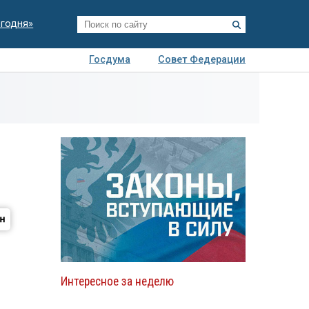
егодня»
Госдума
Совет Федерации
я
Авто
Недвижимость
Технологии
иза
Интересное за неделю