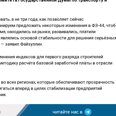
омитета Государственной Думы по транспорту и
ть, а не три года, как позволяет сейчас
ланируем предложить некоторые изменения в ФЗ-44, что
я, находились на рынке, развивались, платили
 являлись основой стабильности для решения серьёзны
 — заявил Файзуллин.
менения индексов для первого разряда строителей
етодику расчёта базовой заработной платы в отрасли
во всех регионах, которые обеспечивают прозрачность
игаться вперёд в целях стабилизации предприятий
ник.