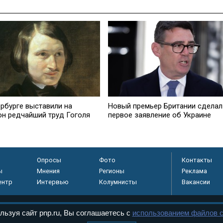
ербурге выставили на
Новый премьер Британии сделал
он редчайший труд Гоголя
первое заявление об Украине
Опросы
Фото
Контакты
ы
Мнения
Регионы
Реклама
ентр
Интервью
Колумнисты
Вакансии
льзуя сайт pnp.ru, Вы соглашаетесь с
использованием файлов c
регистрировано в