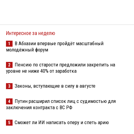
Интересное за неделю
В Абхазии впервые пройдёт масштабный
1
молодёжный форум
Пенсию по старости предложили закрепить на
2
уровне не ниже 40% от заработка
Законы, вступающие в силу в августе
3
Путин расширил список лиц с судимостью для
4
заключения контракта с ВС РФ
Сможет ли ИИ написать оперу и спеть арию
5