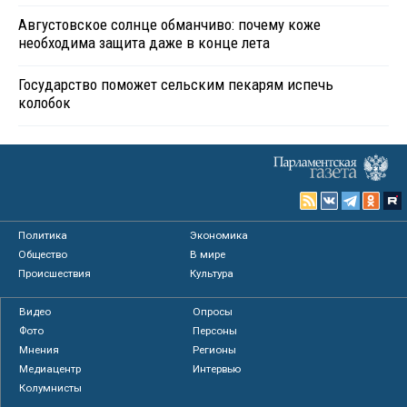
Августовское солнце обманчиво: почему коже
необходима защита даже в конце лета
Государство поможет сельским пекарям испечь
колобок
Политика
Экономика
Общество
В мире
Происшествия
Культура
Видео
Опросы
Фото
Персоны
Мнения
Регионы
Медиацентр
Интервью
Колумнисты