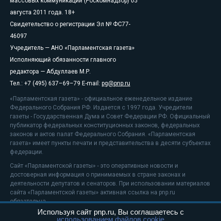
массовых коммуникаций (Роскомнадзор) 05
августа 2011 года. 18+
Свидетельство о регистрации Эл № ФС77-
46097
Учредитель — АНО «Парламентская газета»
Исполняющий обязанности главного
редактора — Абдуллаев М.Р.
Тел.: +7 (495) 637–69–79 E-mail:
pg@pnp.ru
«Парламентская газета» - официальное еженедельное издание
Федерального Собрания РФ. Издается с 1997 года. Учредители
газеты - Государственная Дума и Совет Федерации РФ. Официальный
публикатор федеральных конституционных законов, федеральных
законов и актов палат Федерального Собрания. «Парламентская
газета» имеет пункты печати и представительства в десяти субъектах
федерации.
Сайт «Парламентской газеты» - это оперативные новости и
достоверная информация о принимаемых в стране законах и
деятельности депутатов и сенаторов. При использовании материалов
сайта «Парламентской газеты» активная ссылка на pnp.ru
обязательна.
Используя сайт pnp.ru, Вы соглашаетесь с
На информационном ресурсе применяются
рекомендательные
использованием файлов cookie