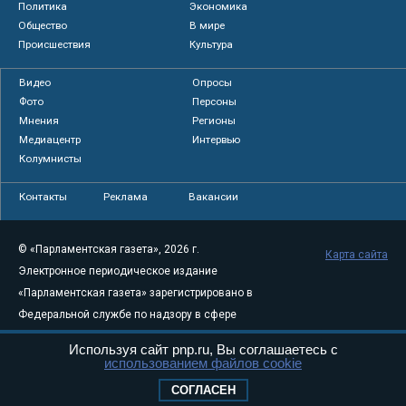
Политика
Экономика
Общество
В мире
Происшествия
Культура
Видео
Опросы
Фото
Персоны
Мнения
Регионы
Медиацентр
Интервью
Колумнисты
Контакты
Реклама
Вакансии
© «Парламентская газета», 2026 г.
Карта сайта
Электронное периодическое издание
«Парламентская газета» зарегистрировано в
Федеральной службе по надзору в сфере
связи, информационных технологий и
Используя сайт pnp.ru, Вы соглашаетесь с
массовых коммуникаций (Роскомнадзор) 05
использованием файлов cookie
августа 2011 года. 18+
СОГЛАСЕН
Свидетельство о регистрации Эл № ФС77-