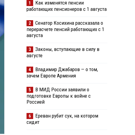
Как изменятся пенсии
1
работающих пенсионеров с 1 августа
Сенатор Косихина рассказала о
2
перерасчете пенсий работающих с 1
августа
Законы, вступающие в силу в
3
августе
Владимир Джабаров — о том,
4
зачем Европе Армения
В МИД России заявили о
5
подготовке Европы к войне с
Россией
Ереван рубит сук, на котором
6
сидит