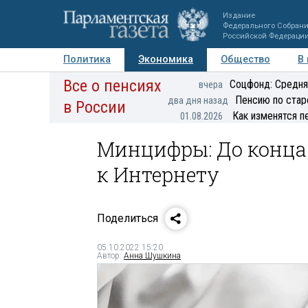
Издание
Федерального Собран
Российской Федераци
Политика
Экономика
Общество
В
Все о пенсиях
Фото
Авторы
Персоны
Мнения
Регионы
Соцфонд: Средня
вчера
Пенсию по стар
два дня назад
в России
Как изменятся п
01.08.2026
Минцифры: До конца
к Интернету
Поделиться
05.10.2022 15:20
Автор:
Анна Шушкина