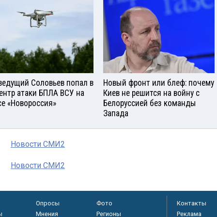
ведущий Соловьев попал в
Новый фронт или блеф: почему
ентр атаки БПЛА ВСУ на
Киев не решится на войну с
се «Новороссия»
Белоруссией без команды
Запада
Новости СМИ2
Новости СМИ2
Опросы
Фото
Контакты
ы
Мнения
Регионы
Реклама