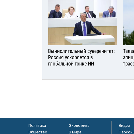
Вычислительный суверенитет:
Теле
Россия ускоряется в
эпиц
глобальной гонке ИИ
трас
Политика
Экономика
Видео
Общество
В мире
Персон