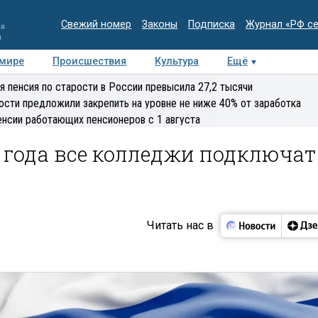
Свежий номер
Законы
Подписка
Журнал «РФ с
ия
и
 мире
Происшествия
Культура
Ещё
Медиацентр
Интервью
Колумнисты
Делова
я пенсия по старости в России превысила 27,2 тысячи
эксперт
ости предложили закрепить на уровне не ниже 40% от заработка
енсии работающих пенсионеров с 1 августа
 года все колледжи подключат
Читать нас в