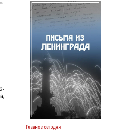
а»
3-
й,
я
Главное сегодня