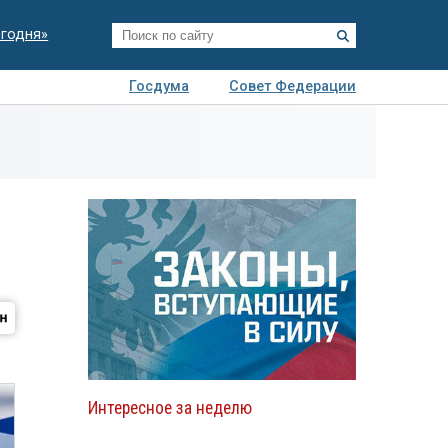
егодня»
Госдума
Совет Федерации
я
Авто
Недвижимость
Технологии
иза
Интересное за неделю