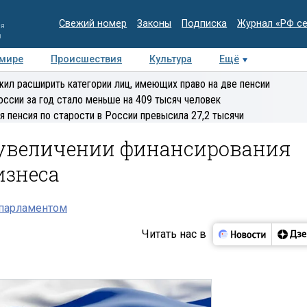
Свежий номер
Законы
Подписка
Журнал «РФ с
ия
и
 мире
Происшествия
Культура
Ещё
Медиацентр
Интервью
Колумнисты
Делова
ил расширить категории лиц, имеющих право на две пенсии
эксперт
оссии за год стало меньше на 409 тысяч человек
я пенсия по старости в России превысила 27,2 тысячи
 увеличении финансирования
изнеса
 парламентом
Читать нас в