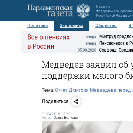
Издание
Федерального Собран
Российской Федераци
Политика
Экономика
Общество
В
Все о пенсиях
Фото
Авторы
Персоны
Мнения
Регионы
Минтруд предлож
вчера
Пенсионеров в Р
вчера
в России
Соцфонд: Средня
05.08.2026
Медведев заявил об
поддержки малого б
Тема:
Отчет Дмитрия Медведева перед
Поделиться
11.04.2018 13:20
Автор:
Ольга Волкова