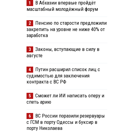
В Абхазии впервые пройдёт
1
масштабный молодёжный форум
Пенсию по старости предложили
2
закрепить на уровне не ниже 40% от
заработка
Законы, вступающие в силу в
3
августе
Путин расширил список лиц с
4
судимостью для заключения
контракта с ВС РФ
Сможет ли ИИ написать оперу и
5
спеть арию
ВС России поразили резервуары
6
с ГСМ в порту Одессы и буксир в
порту Николаева