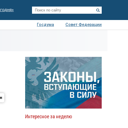
егодня»
Госдума
Совет Федерации
я
Авто
Недвижимость
Технологии
иза
Интересное за неделю