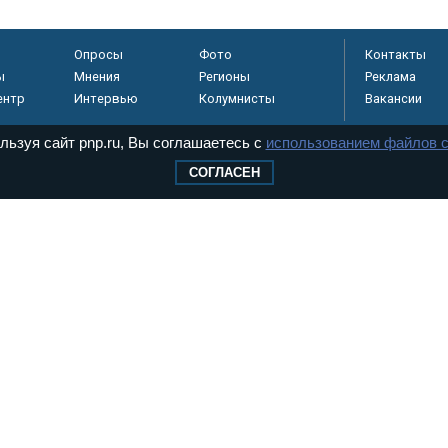
Опросы
Фото
Контакты
ы
Мнения
Регионы
Реклама
ентр
Интервью
Колумнисты
Вакансии
льзуя сайт pnp.ru, Вы соглашаетесь с
использованием файлов c
СОГЛАСЕН
регистрировано в
 технологий и
8+
.
дерального Собрания РФ. Издается с 1997 года. Учредители газеты - Государств
ктов палат Федерального Собрания. «Парламентская газета» имеет пункты печати
оверная информация о принимаемых в стране законах и деятельности депутатов и
ехнологии