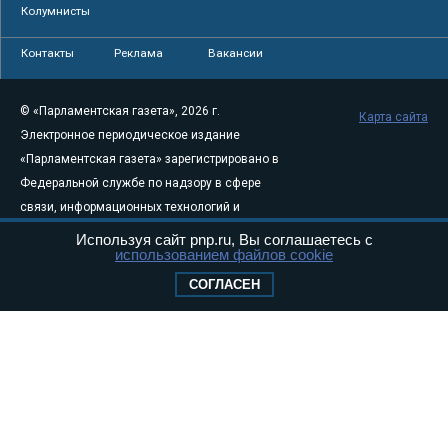
Колумнисты
Контакты
Реклама
Вакансии
© «Парламентская газета», 2026 г.
Карта сайта
Электронное периодическое издание
«Парламентская газета» зарегистрировано в
Федеральной службе по надзору в сфере
связи, информационных технологий и
массовых коммуникаций (Роскомнадзор) 05
Используя сайт pnp.ru, Вы соглашаетесь с
использованием файлов cookie
августа 2011 года. 18+
Свидетельство о регистрации Эл № ФС77-
СОГЛАСЕН
46097
Учредитель — АНО «Парламентская газета»
Исполняющий обязанности главного
редактора — Абдуллаев М.Р.
Тел.: +7 (495) 637–69–79 E-mail:
pg@pnp.ru
«Парламентская газета» - официальное еженедельное издание
Федерального Собрания РФ. Издается с 1997 года. Учредители