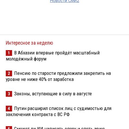
Новости СМИ2
Интересное за неделю
В Абхазии впервые пройдёт масштабный
1
молодёжный форум
Пенсию по старости предложили закрепить на
2
уровне не ниже 40% от заработка
Законы, вступающие в силу в августе
3
Путин расширил список лиц с судимостью для
4
заключения контракта с ВС РФ
Сможет ли ИИ написать оперу и спеть арию
5