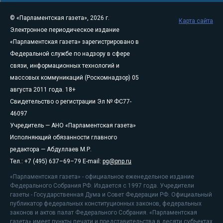
© «Парламентская газета», 2026 г.
Карта сайта
Электронное периодическое издание
«Парламентская газета» зарегистрировано в
Федеральной службе по надзору в сфере
связи, информационных технологий и
массовых коммуникаций (Роскомнадзор) 05
августа 2011 года. 18+
Свидетельство о регистрации Эл № ФС77-
46097
Учредитель — АНО «Парламентская газета»
Исполняющий обязанности главного
редактора — Абдуллаев М.Р.
Тел.: +7 (495) 637–69–79 E-mail:
pg@pnp.ru
«Парламентская газета» - официальное еженедельное издание
Федерального Собрания РФ. Издается с 1997 года. Учредители
газеты - Государственная Дума и Совет Федерации РФ. Официальный
публикатор федеральных конституционных законов, федеральных
законов и актов палат Федерального Собрания. «Парламентская
газета» имеет пункты печати и представительства в десяти субъектах