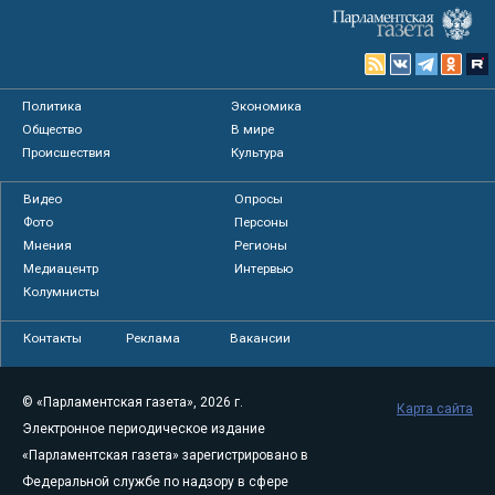
Политика
Экономика
Общество
В мире
Происшествия
Культура
Видео
Опросы
Фото
Персоны
Мнения
Регионы
Медиацентр
Интервью
Колумнисты
Контакты
Реклама
Вакансии
© «Парламентская газета», 2026 г.
Карта сайта
Электронное периодическое издание
«Парламентская газета» зарегистрировано в
Федеральной службе по надзору в сфере