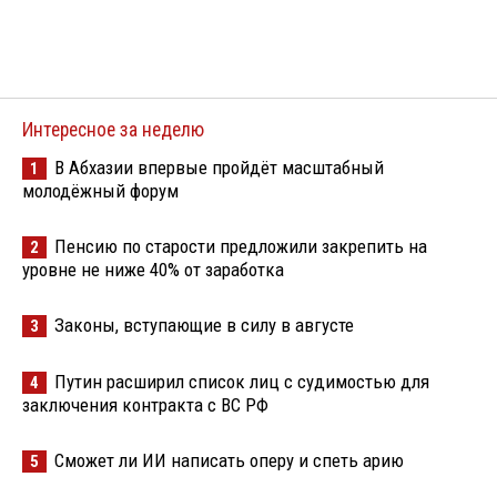
Интересное за неделю
В Абхазии впервые пройдёт масштабный
1
молодёжный форум
Пенсию по старости предложили закрепить на
2
уровне не ниже 40% от заработка
Законы, вступающие в силу в августе
3
Путин расширил список лиц с судимостью для
4
заключения контракта с ВС РФ
Сможет ли ИИ написать оперу и спеть арию
5