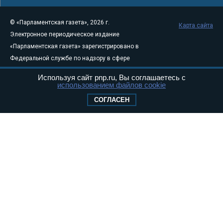
© «Парламентская газета», 2026 г.
Карта сайта
Электронное периодическое издание
«Парламентская газета» зарегистрировано в
Федеральной службе по надзору в сфере
связи, информационных технологий и
Используя сайт pnp.ru, Вы соглашаетесь с
массовых коммуникаций (Роскомнадзор) 05
использованием файлов cookie
августа 2011 года. 18+
СОГЛАСЕН
Свидетельство о регистрации Эл № ФС77-
46097
Учредитель — АНО «Парламентская газета»
Исполняющий обязанности главного
редактора — Абдуллаев М.Р.
Тел.: +7 (495) 637–69–79 E-mail:
pg@pnp.ru
«Парламентская газета» - официальное еженедельное издание
Федерального Собрания РФ. Издается с 1997 года. Учредители
газеты - Государственная Дума и Совет Федерации РФ. Официальный
публикатор федеральных конституционных законов, федеральных
законов и актов палат Федерального Собрания. «Парламентская