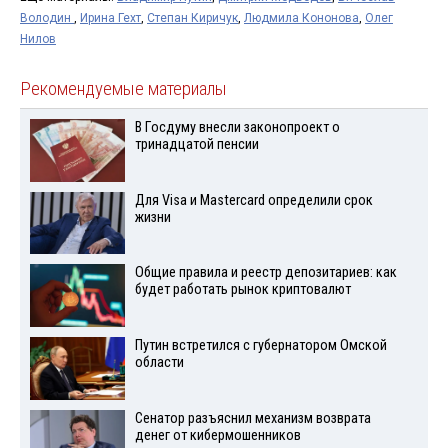
Володин
,
Ирина Гехт
,
Степан Киричук
,
Людмила Кононова
,
Олег
Нилов
Рекомендуемые материалы
В Госдуму внесли законопроект о
тринадцатой пенсии
Для Visа и Mastercard определили срок
жизни
Общие правила и реестр депозитариев: как
будет работать рынок криптовалют
Путин встретился с губернатором Омской
области
Сенатор разъяснил механизм возврата
денег от кибермошенников