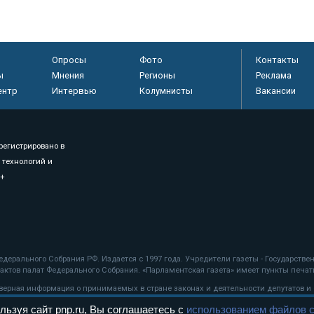
Опросы
Фото
Контакты
ы
Мнения
Регионы
Реклама
ентр
Интервью
Колумнисты
Вакансии
регистрировано в
 технологий и
8+
.
дерального Собрания РФ. Издается с 1997 года. Учредители газеты - Государств
ктов палат Федерального Собрания. «Парламентская газета» имеет пункты печати
оверная информация о принимаемых в стране законах и деятельности депутатов и
льзуя сайт pnp.ru, Вы соглашаетесь с
использованием файлов c