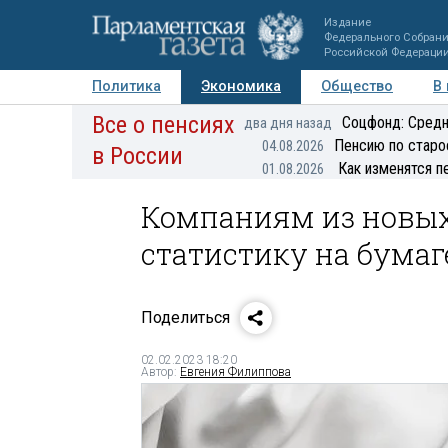
Издание
Федерального Собран
Российской Федераци
Политика
Экономика
Общество
В
Все о пенсиях
Фото
Авторы
Персоны
Мнения
Регионы
Соцфонд: Средн
два дня назад
Пенсию по старо
04.08.2026
в России
Как изменятся п
01.08.2026
Компаниям из новых
статистику на бумаг
Поделиться
02.02.2023 18:20
Автор:
Евгения Филиппова