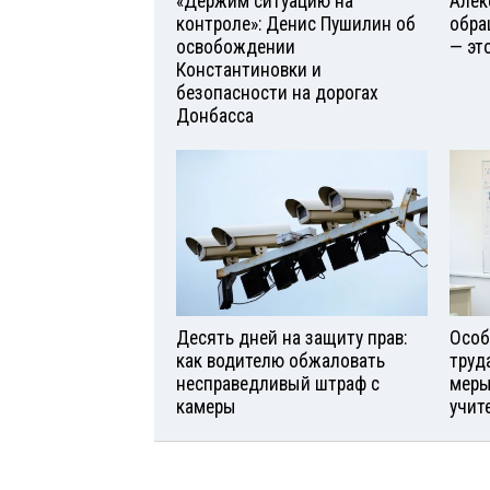
«Держим ситуацию на
Алек
контроле»: Денис Пушилин об
обра
освобождении
— эт
Константиновки и
безопасности на дорогах
Донбасса
Десять дней на защиту прав:
Особ
как водителю обжаловать
труд
несправедливый штраф с
меры
камеры
учит