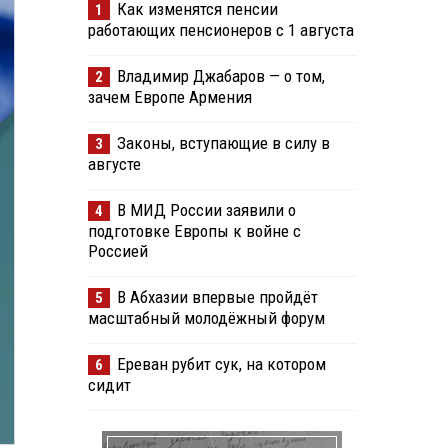
Как изменятся пенсии
1
работающих пенсионеров с 1 августа
Владимир Джабаров — о том,
2
зачем Европе Армения
Законы, вступающие в силу в
3
августе
В МИД России заявили о
4
подготовке Европы к войне с
Россией
В Абхазии впервые пройдёт
5
масштабный молодёжный форум
Ереван рубит сук, на котором
6
сидит