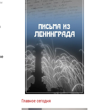
мы
л
ые
Главное сегодня