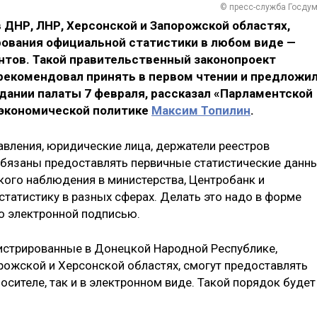
© пресс-служба Госду
 ДНР, ЛНР, Херсонской и Запорожской областях,
ования официальной статистики в любом виде —
тов. Такой правительственный законопроект
екомендовал принять в первом чтении и предложи
дании палаты 7 февраля, рассказал «Парламентской
 экономической политике
Максим Топилин
.
авления, юридические лица, держатели реестров
обязаны предоставлять первичные статистические данн
ого наблюдения в министерства, Центробанк и
татистику в разных сферах. Делать это надо в форме
го электронной подписью.
истрированные в Донецкой Народной Республике,
рожской и Херсонской областях, смогут предоставлять
сителе, так и в электронном виде. Такой порядок будет