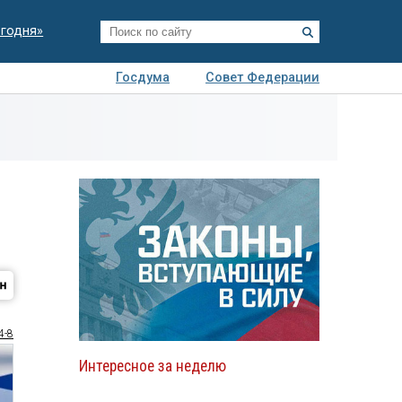
егодня»
Госдума
Совет Федерации
я
Авто
Недвижимость
Технологии
иза
4-8
Интересное за неделю