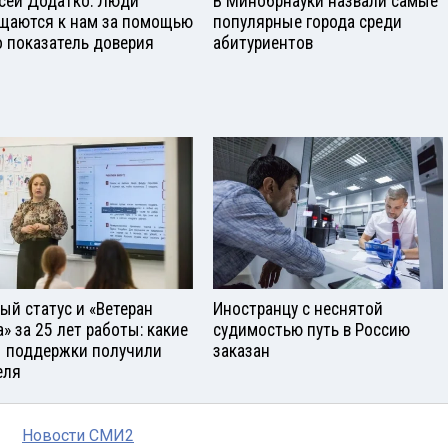
сей Додатко: Люди
В Минобрнауки назвали самые
щаются к нам за помощью
популярные города среди
о показатель доверия
абитуриентов
ый статус и «Ветеран
Иностранцу с неснятой
а» за 25 лет работы: какие
судимостью путь в Россию
 поддержки получили
заказан
еля
Новости СМИ2