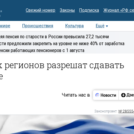
Свежий номер
Законы
Подписка
Журнал «РФ с
ия
и
 мире
Происшествия
Культура
Ещё
Медиацентр
Интервью
Колумнисты
Делова
яя пенсия по старости в России превысила 27,2 тысячи
эксперт
сти предложили закрепить на уровне не ниже 40% от заработка
енсии работающих пенсионеров с 1 августа
 регионов разрешат сдавать
е
Читать нас в
Законопроект:
№ 28555