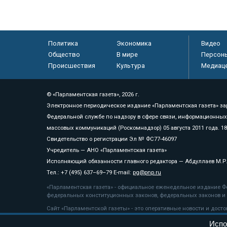
Политика
Экономика
Видео
Общество
В мире
Персон
Происшествия
Культура
Медиац
© «Парламентская газета», 2026 г.
Электронное периодическое издание «Парламентская газета» за
Федеральной службе по надзору в сфере связи, информационных
массовых коммуникаций (Роскомнадзор) 05 августа 2011 года. 1
Свидетельство о регистрации Эл № ФС77-46097
Учредитель — АНО «Парламентская газета»
Исполняющий обязанности главного редактора — Абдуллаев М.Р
Тел.: +7 (495) 637–69–79 E-mail:
pg@pnp.ru
«Парламентская газета» - официальное еженедельное издание Фе
федеральных конституционных законов, федеральных законов и а
Сайт «Парламентской газеты» - это оперативные новости и дост
«Парламентской газеты» активная ссылка на pnp.ru обязательна.
Испо