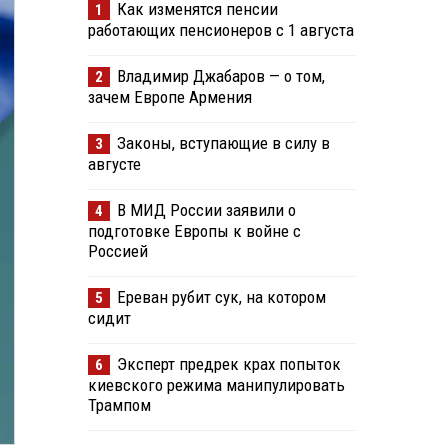
Как изменятся пенсии
1
работающих пенсионеров с 1 августа
Владимир Джабаров — о том,
2
зачем Европе Армения
Законы, вступающие в силу в
3
августе
В МИД России заявили о
4
подготовке Европы к войне с
Россией
Ереван рубит сук, на котором
5
сидит
Эксперт предрек крах попыток
6
киевского режима манипулировать
Трампом