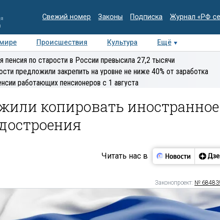
Свежий номер
Законы
Подписка
Журнал «РФ с
ия
и
 мире
Происшествия
Культура
Ещё
Медиацентр
Интервью
Колумнисты
Делова
я пенсия по старости в России превысила 27,2 тысячи
эксперт
ости предложили закрепить на уровне не ниже 40% от заработка
енсии работающих пенсионеров с 1 августа
жили копировать иностранное
удостроения
Читать нас в
Законопроект:
№ 68483