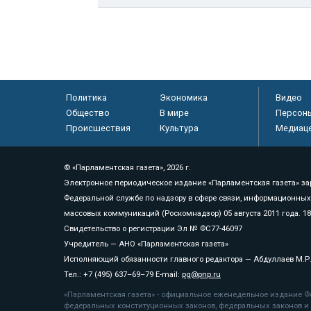
Политика
Экономика
Видео
Общество
В мире
Персон
Происшествия
Культура
Медиац
© «Парламентская газета», 2026 г.
Электронное периодическое издание «Парламентская газета» за
Федеральной службе по надзору в сфере связи, информационных
массовых коммуникаций (Роскомнадзор) 05 августа 2011 года. 1
Свидетельство о регистрации Эл № ФС77-46097
Учредитель — АНО «Парламентская газета»
Исполняющий обязанности главного редактора — Абдуллаев М.Р
Тел.: +7 (495) 637–69–79 E-mail:
pg@pnp.ru
«Парламентская газета» - официальное еженедельное издание Фе
федеральных конституционных законов, федеральных законов и а