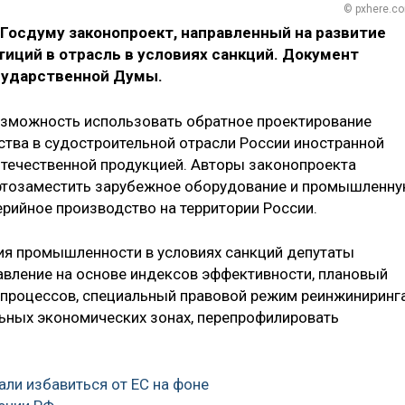
© pxhere.c
 Госдуму законопроект, направленный на развитие
иций в отрасль в условиях санкций. Документ
осударственной Думы.
озможность использовать обратное проектирование
ства в судостроительной отрасли России иностранной
отечественной продукцией. Авторы законопроекта
ортозаместить зарубежное оборудование и промышленн
ерийное производство на территории России.
ия промышленности в условиях санкций депутаты
авление на основе индексов эффективности, плановый
процессов, специальный правовой режим реинжиниринга
ьных экономических зонах, перепрофилировать
али избавиться от ЕС на фоне