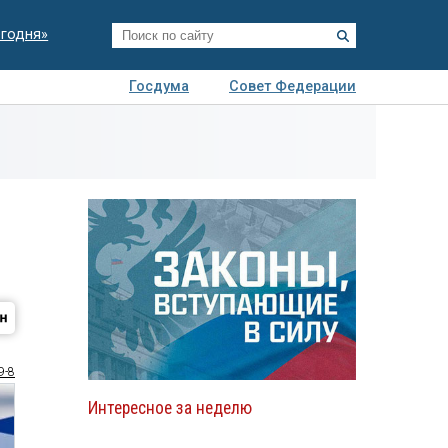
егодня»
Госдума
Совет Федерации
я
Авто
Недвижимость
Технологии
иза
9-8
Интересное за неделю