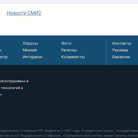
Новости СМИ2
Опросы
Фото
Контакты
ы
Мнения
Регионы
Реклама
ентр
Интервью
Колумнисты
Вакансии
регистрировано в
 технологий и
8+
.
дерального Собрания РФ. Издается с 1997 года. Учредители газеты - Государств
ктов палат Федерального Собрания. «Парламентская газета» имеет пункты печати