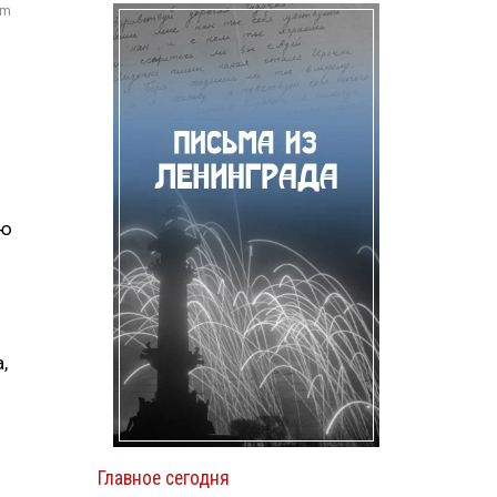
om
ую
,
Главное сегодня