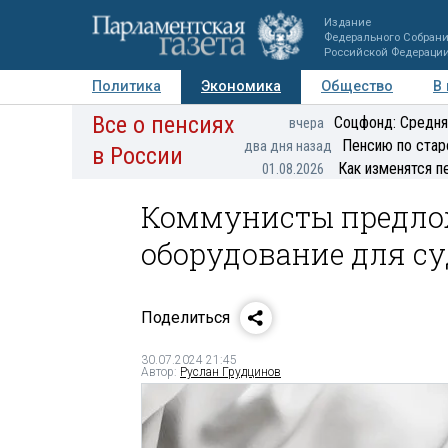
Издание
Федерального Собран
Российской Федераци
Политика
Экономика
Общество
В
Все о пенсиях
Фото
Авторы
Персоны
Мнения
Регионы
Соцфонд: Средня
вчера
Пенсию по стар
два дня назад
в России
Как изменятся п
01.08.2026
Коммунисты предло
оборудование для с
Поделиться
30.07.2024 21:45
Автор:
Руслан Грудцинов