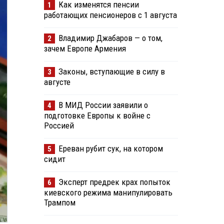
Как изменятся пенсии
1
работающих пенсионеров с 1 августа
Владимир Джабаров — о том,
2
зачем Европе Армения
Законы, вступающие в силу в
3
августе
В МИД России заявили о
4
подготовке Европы к войне с
Россией
Ереван рубит сук, на котором
5
сидит
Эксперт предрек крах попыток
6
киевского режима манипулировать
Трампом