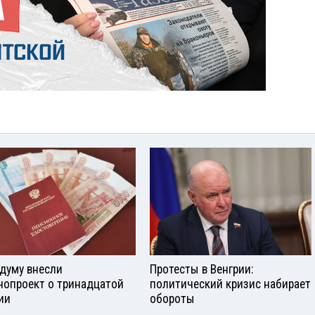
сдуму внесли
Протесты в Венгрии:
нопроект о тринадцатой
политический кризис набирает
ии
обороты