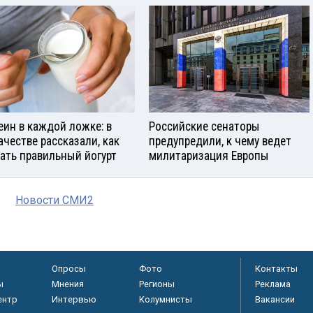
еин в каждой ложке: в
Российские сенаторы
ачестве рассказали, как
предупредили, к чему ведет
ать правильный йогурт
милитаризация Европы
Новости СМИ2
Опросы
Фото
Контакты
ы
Мнения
Регионы
Реклама
ентр
Интервью
Колумнисты
Вакансии