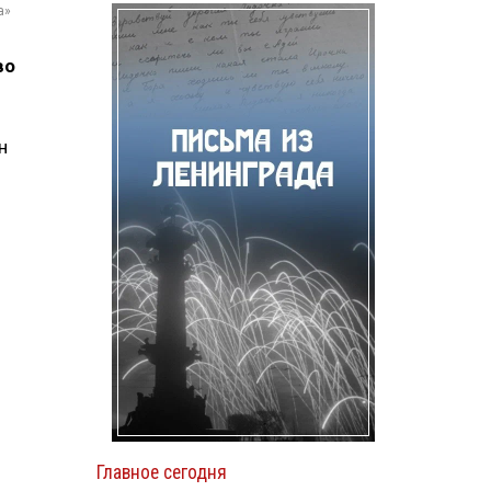
а»
во
н
Главное сегодня