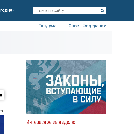
егодня»
Госдума
Совет Федерации
я
Авто
Недвижимость
Технологии
иза
СС
Интересное за неделю