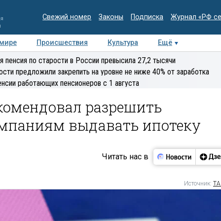
Свежий номер
Законы
Подписка
Журнал «РФ с
ия
и
 мире
Происшествия
Культура
Ещё
Медиацентр
Интервью
Колумнисты
Делова
я пенсия по старости в России превысила 27,2 тысячи
эксперт
ости предложили закрепить на уровне не ниже 40% от заработка
енсии работающих пенсионеров с 1 августа
комендовал разрешить
мпаниям выдавать ипотеку
Читать нас в
Источник:
ТА