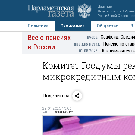
Издание
Федерального Собран
Российской Федераци
Политика
Экономика
Общество
В
Все о пенсиях
Фото
Авторы
Персоны
Мнения
Регионы
Соцфонд: Средня
вчера
Пенсию по стар
два дня назад
в России
Как изменятся п
01.08.2026
Комитет Госдумы ре
микрокредитным ко
Поделиться
29.01.2025 13:06
Автор:
Хава Кадиева