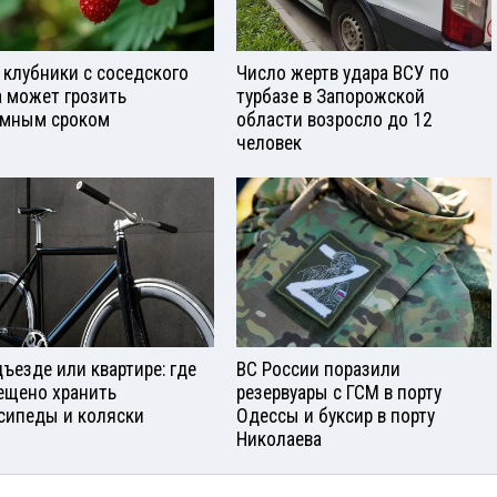
 клубники с соседского
Число жертв удара ВСУ по
а может грозить
турбазе в Запорожской
мным сроком
области возросло до 12
человек
дъезде или квартире: где
ВС России поразили
ещено хранить
резервуары с ГСМ в порту
сипеды и коляски
Одессы и буксир в порту
Николаева