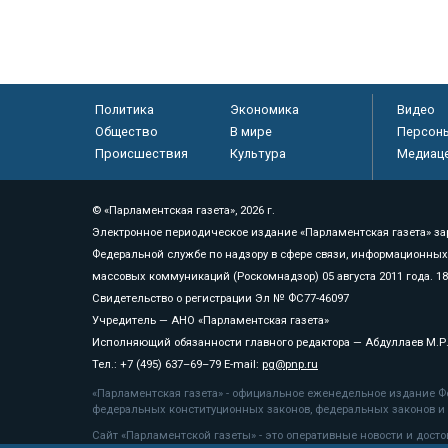
Политика
Экономика
Видео
Общество
В мире
Персон
Происшествия
Культура
Медиац
© «Парламентская газета», 2026 г.
Электронное периодическое издание «Парламентская газета» за
Федеральной службе по надзору в сфере связи, информационных
массовых коммуникаций (Роскомнадзор) 05 августа 2011 года. 1
Свидетельство о регистрации Эл № ФС77-46097
Учредитель — АНО «Парламентская газета»
Исполняющий обязанности главного редактора — Абдуллаев М.Р
Тел.: +7 (495) 637–69–79 E-mail:
pg@pnp.ru
«Парламентская газета» - официальное еженедельное издание Фе
федеральных конституционных законов, федеральных законов и а
Сайт «Парламентской газеты» - это оперативные новости и дост