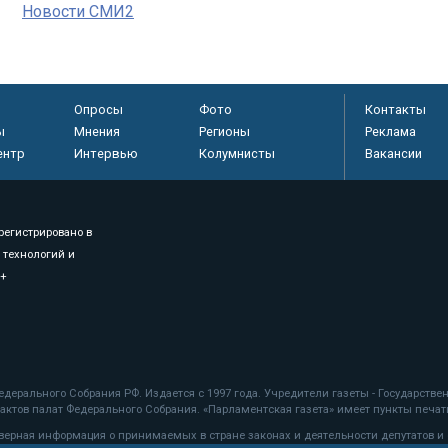
Новости СМИ2
Опросы
Фото
Контакты
ы
Мнения
Регионы
Реклама
ентр
Интервью
Колумнисты
Вакансии
регистрировано в
 технологий и
8+
.
дерального Собрания РФ. Издается с 1997 года. Учредители газеты - Государств
ктов палат Федерального Собрания. «Парламентская газета» имеет пункты печати
оверная информация о принимаемых в стране законах и деятельности депутатов и