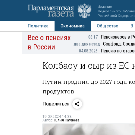
Издание
Федерального Собран
Российской Федераци
Политика
Экономика
Общество
В
Все о пенсиях
Фото
Авторы
Персоны
Мнения
Регионы
Пенсионеров в Р
08:17
Соцфонд: Средн
два дня назад
в России
Пенсию по старо
04.08.2026
Колбасу и сыр из ЕС 
Путин продлил до 2027 года 
продуктов
Поделиться
19.09.2024 14:33
Автор:
Юлия Катенёва