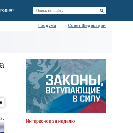
егодня»
Госдума
Совет Федерации
я
Авто
Недвижимость
Технологии
иза
а
.ru
Интересное за неделю