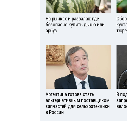
На рынках и развалах: где
Сбор
безопасно купить дыню или
куст
арбуз
тюре
Аргентина готова стать
В по
альтернативным поставщиком
запр
запчастей для сельхозтехники
вело
в России