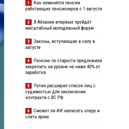
Как изменятся пенсии
1
работающих пенсионеров с 1 августа
В Абхазии впервые пройдёт
2
масштабный молодёжный форум
Законы, вступающие в силу в
3
августе
Пенсию по старости предложили
4
закрепить на уровне не ниже 40% от
заработка
Путин расширил список лиц с
5
судимостью для заключения
контракта с ВС РФ
Сможет ли ИИ написать оперу и
6
спеть арию