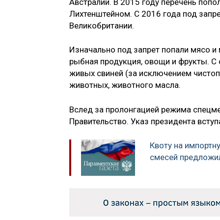
Австралии. В 2015 году перечень попо
Лихтенштейном. С 2016 года под запре
Великобритании.
Изначально под запрет попали мясо и 
рыбная продукция, овощи и фрукты. С 
живых свиней (за исключением чисто
животных, животного масла.
Вслед за пролонгацией режима спецме
Правительство. Указ президента вступа
Квоту на импортн
смесей предложи