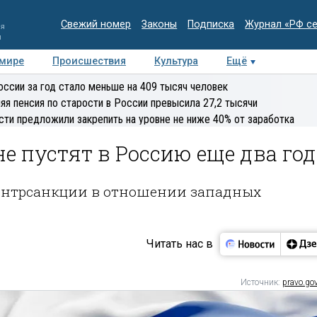
Свежий номер
Законы
Подписка
Журнал «РФ с
ия
и
 мире
Происшествия
Культура
Ещё
Медиацентр
Интервью
Колумнисты
Делова
оссии за год стало меньше на 409 тысяч человек
эксперт
яя пенсия по старости в России превысила 27,2 тысячи
сти предложили закрепить на уровне не ниже 40% от заработка
не пустят в Россию еще два год
контрсанкции в отношении западных
Читать нас в
Источник:
pravo.gov