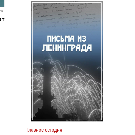
om
ет
Главное сегодня