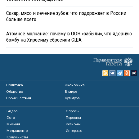
Сахар, мясо и лечение зубов: что подорожает в России
больше всего
Атомное молчание: почему в ООН «забыли», что ядерную
бомбу на Хиросиму сбросили США
Политика
Экономика
Общество
В мире
Происшествия
Культура
Видео
Опросы
Фото
Персоны
Мнения
Регионы
Медиацентр
Интервью
Колумнисты