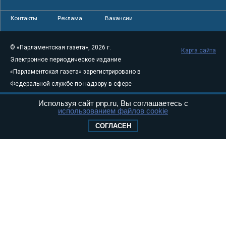
Контакты
Реклама
Вакансии
© «Парламентская газета», 2026 г.
Карта сайта
Электронное периодическое издание
«Парламентская газета» зарегистрировано в
Федеральной службе по надзору в сфере
связи, информационных технологий и
Используя сайт pnp.ru, Вы соглашаетесь с
массовых коммуникаций (Роскомнадзор) 05
использованием файлов cookie
августа 2011 года. 18+
СОГЛАСЕН
Свидетельство о регистрации Эл № ФС77-
46097
Учредитель — АНО «Парламентская газета»
Исполняющий обязанности главного
редактора — Абдуллаев М.Р.
Тел.: +7 (495) 637–69–79 E-mail:
pg@pnp.ru
«Парламентская газета» - официальное еженедельное издание
Федерального Собрания РФ. Издается с 1997 года. Учредители