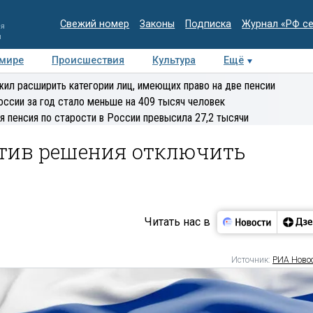
Свежий номер
Законы
Подписка
Журнал «РФ с
ия
и
 мире
Происшествия
Культура
Ещё
Медиацентр
Интервью
Колумнисты
Делова
ил расширить категории лиц, имеющих право на две пенсии
эксперт
оссии за год стало меньше на 409 тысяч человек
я пенсия по старости в России превысила 27,2 тысячи
тив решения отключить
Читать нас в
Источник:
РИА Ново