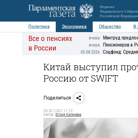
Издание
Федерального Собран
Российской Федераци
Политика
Экономика
Общество
В
Все о пенсиях
Фото
Авторы
Персоны
Мнения
Регионы
Минтруд предлож
вчера
Пенсионеров в Р
вчера
в России
Соцфонд: Средня
05.08.2026
Китай выступил про
Россию от SWIFT
Поделиться
28.02.2022 11:22
Автор:
Юлия Катенёва