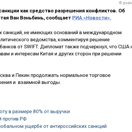
© pixab
 санкции как средство разрешения конфликтов. Об
тая Ван Вэньбинь, сообщает
РИА «Новости».
их санкций, не имеющих оснований в международном
олитического ведомства, комментируя решение
банков от SWIFT. Дипломат также подчеркнул, что США 
ам и интересам Китая и других сторон при решении
сква и Пекин продолжать нормальное торговое
жения и взаимной выгоды.
юту в размере 80% от выручки
й против РФ
глобальном ущербе от антироссийских санкций