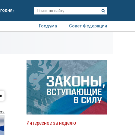
егодня»
Госдума
Совет Федерации
я
Авто
Недвижимость
Технологии
иза
сти
Интересное за неделю