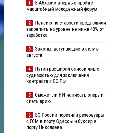
В Абхазии впервые пройдёт
1
масштабный молодёжный форум
Пенсию по старости предложили
2
закрепить на уровне не ниже 40% от
заработка
Законы, вступающие в силу в
3
августе
Путин расширил список лиц с
4
судимостью для заключения
контракта с ВС РФ
Сможет ли ИИ написать оперу и
5
спеть арию
ВС России поразили резервуары
6
с ГСМ в порту Одессы и буксир в
порту Николаева