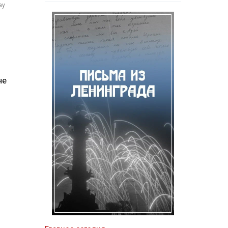
ay
не