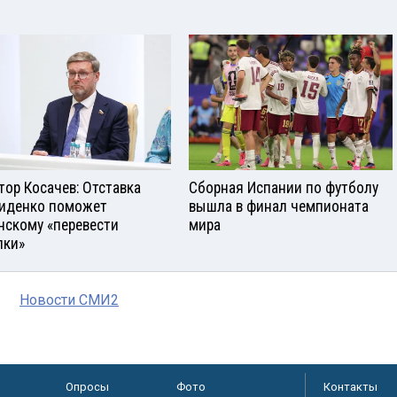
тор Косачев: Отставка
Сборная Испании по футболу
иденко поможет
вышла в финал чемпионата
нскому «перевести
мира
лки»
Новости СМИ2
Опросы
Фото
Контакты