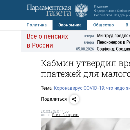
Издание
Федерального Собран
Российской Федераци
Политика
Экономика
Общество
В
Все о пенсиях
Фото
Авторы
Персоны
Мнения
Регионы
Минтруд предлож
вчера
Пенсионеров в Р
вчера
в России
Соцфонд: Средня
05.08.2026
Кабмин утвердил вр
платежей для малого
Тема:
Коронавирус COVID-19: что надо з
Поделиться
20.03.2020 14:55
Автор:
Елена Ботороева