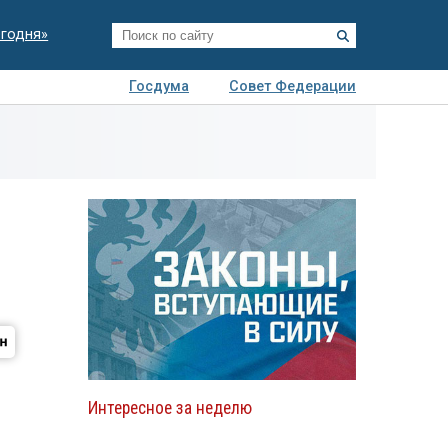
егодня»
Госдума
Совет Федерации
я
Авто
Недвижимость
Технологии
иза
Интересное за неделю