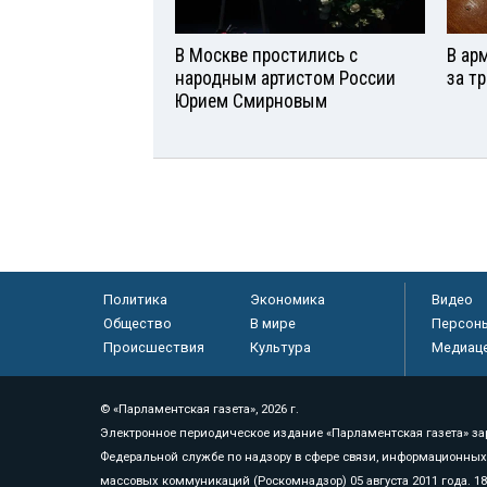
В Москве простились с
В ар
народным артистом России
за т
Юрием Смирновым
Политика
Экономика
Видео
Общество
В мире
Персон
Происшествия
Культура
Медиац
© «Парламентская газета», 2026 г.
Электронное периодическое издание «Парламентская газета» за
Федеральной службе по надзору в сфере связи, информационных
массовых коммуникаций (Роскомнадзор) 05 августа 2011 года. 1