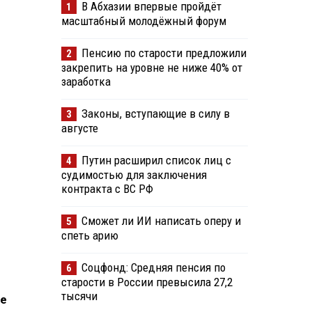
В Абхазии впервые пройдёт
1
масштабный молодёжный форум
Пенсию по старости предложили
2
закрепить на уровне не ниже 40% от
заработка
Законы, вступающие в силу в
3
августе
Путин расширил список лиц с
4
судимостью для заключения
контракта с ВС РФ
Сможет ли ИИ написать оперу и
5
спеть арию
Соцфонд: Средняя пенсия по
6
старости в России превысила 27,2
тысячи
ие