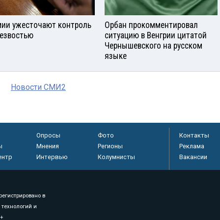
мии ужесточают контроль
Орбан прокомментировал
резвостью
ситуацию в Венгрии цитатой
Чернышевского на русском
языке
Новости СМИ2
Опросы
Фото
Контакты
ы
Мнения
Регионы
Реклама
ентр
Интервью
Колумнисты
Вакансии
регистрировано в
 технологий и
8+