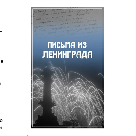
—
е.
ы
1
 о
и