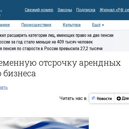
Свежий номер
Законы
Подписка
Журнал «РФ с
ия
и
 мире
Происшествия
Культура
Ещё
Медиацентр
Интервью
Колумнисты
Делова
ил расширить категории лиц, имеющих право на две пенсии
эксперт
оссии за год стало меньше на 409 тысяч человек
я пенсия по старости в России превысила 27,2 тысячи
еменную отсрочку арендных
 бизнеса
нать
Читать нас в