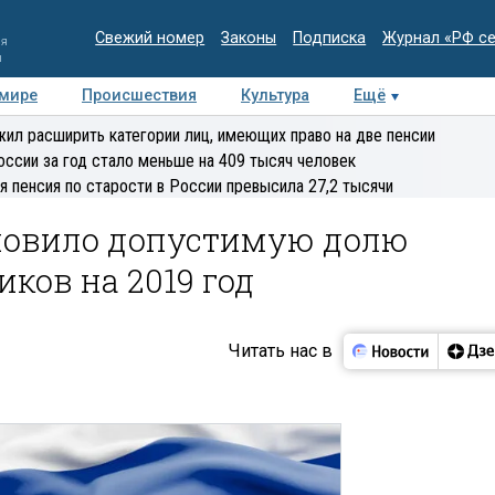
Свежий номер
Законы
Подписка
Журнал «РФ с
ия
и
 мире
Происшествия
Культура
Ещё
Медиацентр
Интервью
Колумнисты
Делова
ил расширить категории лиц, имеющих право на две пенсии
эксперт
оссии за год стало меньше на 409 тысяч человек
я пенсия по старости в России превысила 27,2 тысячи
новило допустимую долю
ков на 2019 год
Читать нас в