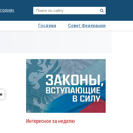
егодня»
Госдума
Совет Федерации
я
Авто
Недвижимость
Технологии
иза
Интересное за неделю