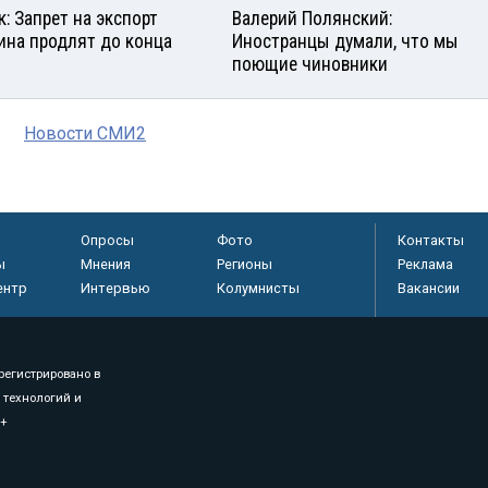
к: Запрет на экспорт
Валерий Полянский:
ина продлят до конца
Иностранцы думали, что мы
поющие чиновники
Новости СМИ2
Опросы
Фото
Контакты
ы
Мнения
Регионы
Реклама
ентр
Интервью
Колумнисты
Вакансии
регистрировано в
 технологий и
8+