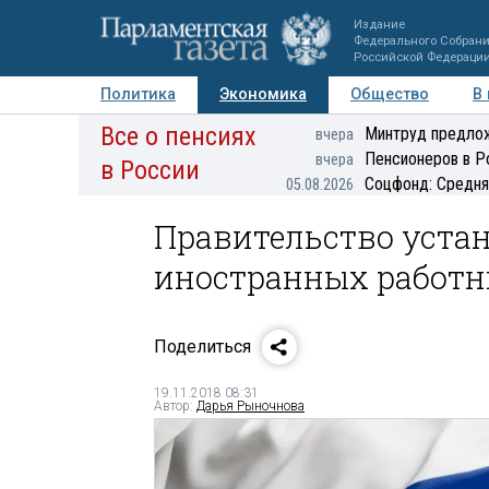
Издание
Федерального Собран
Российской Федераци
Политика
Экономика
Общество
В
Все о пенсиях
Фото
Авторы
Персоны
Мнения
Регионы
Минтруд предлож
вчера
Пенсионеров в Р
вчера
в России
Соцфонд: Средня
05.08.2026
Правительство уста
иностранных работни
Поделиться
19.11.2018 08:31
Автор:
Дарья Рыночнова