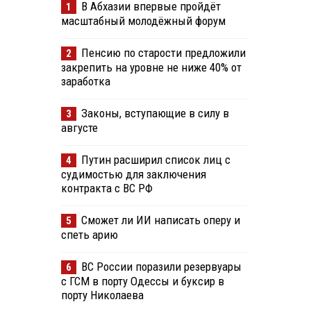
В Абхазии впервые пройдёт
1
масштабный молодёжный форум
Пенсию по старости предложили
2
закрепить на уровне не ниже 40% от
заработка
Законы, вступающие в силу в
3
августе
Путин расширил список лиц с
4
судимостью для заключения
контракта с ВС РФ
Сможет ли ИИ написать оперу и
5
спеть арию
ВС России поразили резервуары
6
с ГСМ в порту Одессы и буксир в
порту Николаева