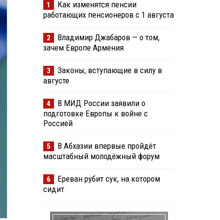
Как изменятся пенсии
1
работающих пенсионеров с 1 августа
Владимир Джабаров — о том,
2
зачем Европе Армения
Законы, вступающие в силу в
3
августе
В МИД России заявили о
4
подготовке Европы к войне с
Россией
В Абхазии впервые пройдёт
5
масштабный молодёжный форум
Ереван рубит сук, на котором
6
сидит