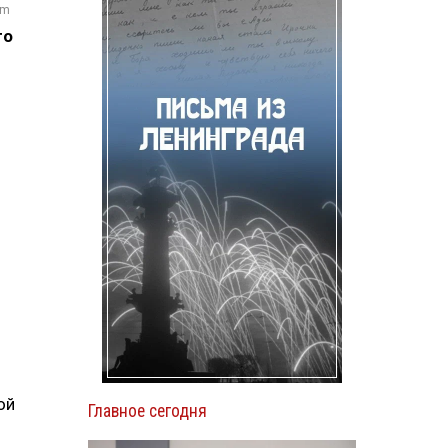
om
го
ой
Главное сегодня