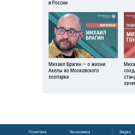
в России
Михаил Брагин — о жизни
Миха
Акелы из Московского
созд
зоопарка
стан
заче
Политика
Экономика
Видео