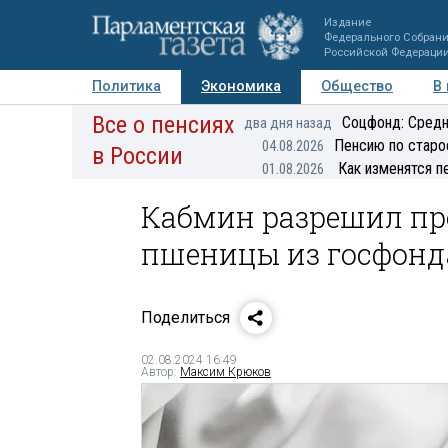
Издание
Федерального Собран
Российской Федераци
Политика
Экономика
Общество
В
Все о пенсиях
Фото
Авторы
Персоны
Мнения
Регионы
Соцфонд: Средн
два дня назад
Пенсию по старо
04.08.2026
в России
Как изменятся п
01.08.2026
Кабмин разрешил пр
пшеницы из госфонд
Поделиться
02.08.2024 16:49
Автор:
Максим Крюков