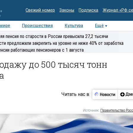
Свежий номер
Законы
Подписка
Журнал «РФ с
ия
и
 мире
Происшествия
Культура
Ещё
Медиацентр
Интервью
Колумнисты
Делова
яя пенсия по старости в России превысила 27,2 тысячи
эксперт
сти предложили закрепить на уровне не ниже 40% от заработка
енсии работающих пенсионеров с 1 августа
одажу до 500 тысяч тонн
а
Читать нас в
Источник:
Правительство Рос