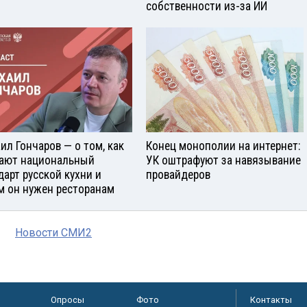
собственности из-за ИИ
ил Гончаров — о том, как
Конец монополии на интернет:
ают национальный
УК оштрафуют за навязывание
дарт русской кухни и
провайдеров
м он нужен ресторанам
Новости СМИ2
Опросы
Фото
Контакты