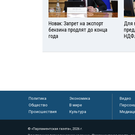
Новак: Запрет на экспорт
Для 
бензина продлят до конца
пред
года
НДФ
Политика
Экономика
Видео
Общество
В мире
Персон
Происшествия
Культура
Медиац
© «Парламентская газета», 2026 г.