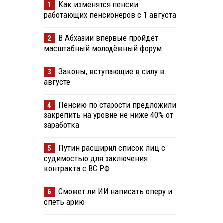
Как изменятся пенсии
1
работающих пенсионеров с 1 августа
В Абхазии впервые пройдёт
2
масштабный молодёжный форум
Законы, вступающие в силу в
3
августе
Пенсию по старости предложили
4
закрепить на уровне не ниже 40% от
заработка
Путин расширил список лиц с
5
судимостью для заключения
контракта с ВС РФ
Сможет ли ИИ написать оперу и
6
спеть арию