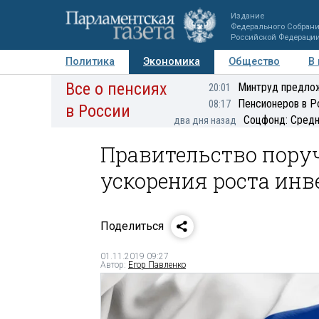
Издание
Федерального Собран
Российской Федераци
Политика
Экономика
Общество
В
Все о пенсиях
Фото
Авторы
Персоны
Мнения
Регионы
Минтруд предлож
20:01
Пенсионеров в Р
08:17
в России
Соцфонд: Средн
два дня назад
Правительство пору
ускорения роста инв
Поделиться
01.11.2019 09:27
Автор:
Егор Павленко