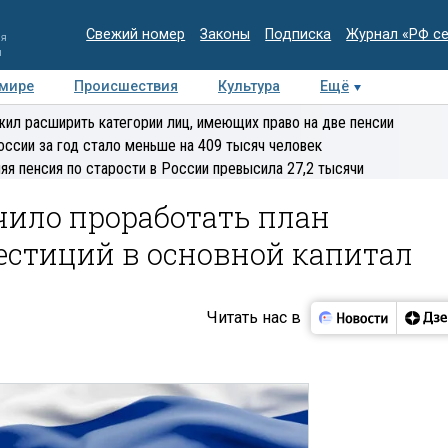
Свежий номер
Законы
Подписка
Журнал «РФ с
ия
и
 мире
Происшествия
Культура
Ещё
Медиацентр
Интервью
Колумнисты
Делова
ил расширить категории лиц, имеющих право на две пенсии
эксперт
оссии за год стало меньше на 409 тысяч человек
яя пенсия по старости в России превысила 27,2 тысячи
чило проработать план
естиций в основной капитал
Читать нас в