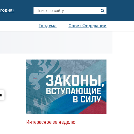
егодня»
Госдума
Совет Федерации
я
Авто
Недвижимость
Технологии
иза
Интересное за неделю