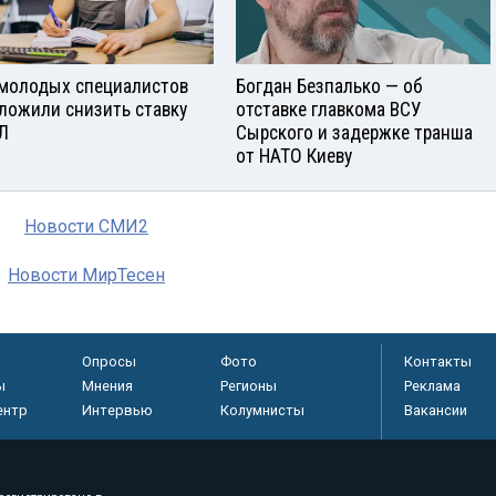
молодых специалистов
Богдан Безпалько — об
ложили снизить ставку
отставке главкома ВСУ
Л
Сырского и задержке транша
от НАТО Киеву
Новости СМИ2
Новости МирТесен
Опросы
Фото
Контакты
ы
Мнения
Регионы
Реклама
ентр
Интервью
Колумнисты
Вакансии