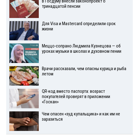
В Госдуму внесли законопроект о
тринадцатой пенсии
Для Visа и Mastercard определили срок
жизни
Меццо-сопрано Людмила Кузнецова — об
уроках музыки в школах и духовном пении
Врачи рассказали, чем опасны курица и рыба
летом
QR-код вместо паспорта: возраст
покупателей проверят в приложении
«Госкан»
Чем опасен «зуд купальщика» и как им не
заразиться