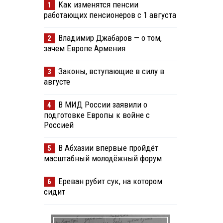
Как изменятся пенсии
1
работающих пенсионеров с 1 августа
Владимир Джабаров — о том,
2
зачем Европе Армения
Законы, вступающие в силу в
3
августе
В МИД России заявили о
4
подготовке Европы к войне с
Россией
В Абхазии впервые пройдёт
5
масштабный молодёжный форум
Ереван рубит сук, на котором
6
сидит