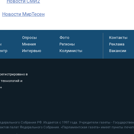
Новости СМИ2
Новости МирТесен
Опросы
Фото
Контакты
ы
Мнения
Регионы
Реклама
ентр
Интервью
Колумнисты
Вакансии
регистрировано в
 технологий и
8+
.
дерального Собрания РФ. Издается с 1997 года. Учредители газеты - Государств
ктов палат Федерального Собрания. «Парламентская газета» имеет пункты печати