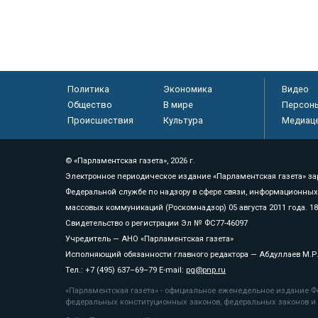
Политика
Экономика
Видео
Общество
В мире
Персон
Происшествия
Культура
Медиац
© «Парламентская газета», 2026 г.
Электронное периодическое издание «Парламентская газета» за
Федеральной службе по надзору в сфере связи, информационных
массовых коммуникаций (Роскомнадзор) 05 августа 2011 года. 1
Свидетельство о регистрации Эл № ФС77-46097
Учредитель — АНО «Парламентская газета»
Исполняющий обязанности главного редактора — Абдуллаев М.Р
Тел.: +7 (495) 637–69–79 E-mail:
pg@pnp.ru
«Парламентская газета» - официальное еженедельное издание Фе
федеральных конституционных законов, федеральных законов и а