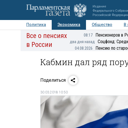
Издание
Федерального Собран
Российской Федераци
Политика
Экономика
Общество
В
Все о пенсиях
Фото
Авторы
Персоны
Мнения
Регионы
Пенсионеров в Р
08:17
Соцфонд: Средн
два дня назад
в России
Пенсию по старо
04.08.2026
Кабмин дал ряд по
Поделиться
30.03.2018 10:50