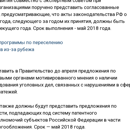
вития совместно с Экспертным советом при
рганизациями поручено представить согласованные
 предусматривающие, что акты законодательства РФ о
я года, следующего за годом их принятия, должны быть
екущего года. Срок выполнения - май 2018 года.
 программы по переселению
в из-за рубежа
авить в Правительство до апреля предложения по
выми органами мотивированного мнения о наличии
едования уголовных дел, связанных с нарушениями в сфе
латежей.
 также должны будут представить предложения по
сти, подпадающих под систему патентного
олномочий субъектов Российской Федерации в части
огообложения. Срок — май 2018 года.