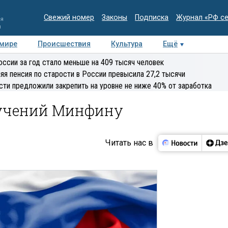
Свежий номер
Законы
Подписка
Журнал «РФ с
ия
и
 мире
Происшествия
Культура
Ещё
Медиацентр
Интервью
Колумнисты
Делова
оссии за год стало меньше на 409 тысяч человек
эксперт
яя пенсия по старости в России превысила 27,2 тысячи
сти предложили закрепить на уровне не ниже 40% от заработка
ручений Минфину
Читать нас в