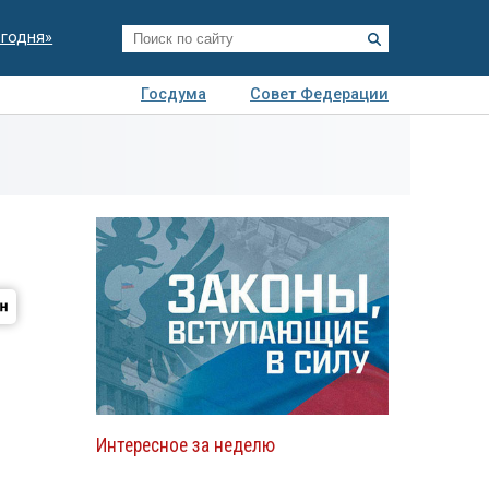
егодня»
Госдума
Совет Федерации
я
Авто
Недвижимость
Технологии
иза
Интересное за неделю