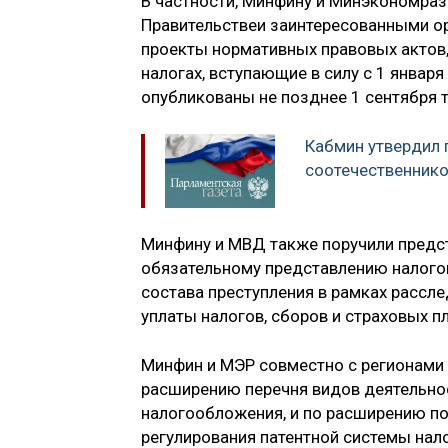
В частности, Минфину и Минэкономраз
Правительствеи заинтересованными о
проекты нормативных правовых актов,
налогах, вступающие в силу с 1 январ
опубликованы не позднее 1 сентября т
Кабмин утвердил
соотечественнико
Минфину и МВД также поручили предст
обязательному представлению налого
состава преступления в рамках рассл
уплаты налогов, сборов и страховых п
Минфин и МЭР совместно с регионами
расширению перечня видов деятельно
налогообложения, и по расширению п
регулирования патентной системы нал