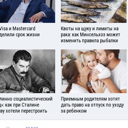
Visа и Mastercard
Квоты на щуку и лимиты на
делили срок жизни
рака: как Минсельхоз может
изменить правила рыбалки
линно социалистический
Приемным родителям хотят
д»: как при Сталине
дать право на отпуск по уходу
ву хотели перестроить
за ребенком