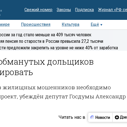
Свежий номер
Законы
Подписка
Журнал «РФ с
ия
и
 мире
Происшествия
Культура
Ещё
Медиацентр
Интервью
Колумнисты
Делова
оссии за год стало меньше на 409 тысяч человек
эксперт
яя пенсия по старости в России превысила 27,2 тысячи
сти предложили закрепить на уровне не ниже 40% от заработка
 обманутых дольщиков
ировать
тв жилищных мошенников необходимо
роект, убеждён депутат Госдумы Александр
Читать нас в