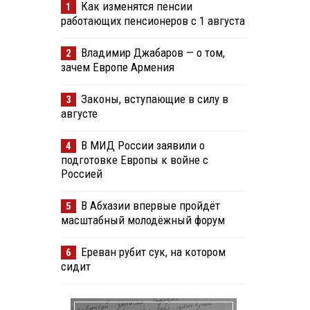
Как изменятся пенсии
1
работающих пенсионеров с 1 августа
Владимир Джабаров — о том,
2
зачем Европе Армения
Законы, вступающие в силу в
3
августе
В МИД России заявили о
4
подготовке Европы к войне с
Россией
В Абхазии впервые пройдёт
5
масштабный молодёжный форум
Ереван рубит сук, на котором
6
сидит