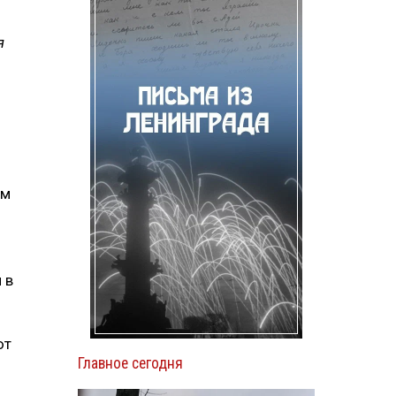
я
им
 в
ют
Главное сегодня