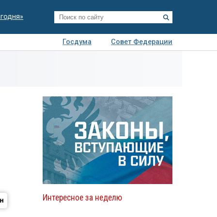
егодня»
Госдума
Совет Федерации
я
Авто
Недвижимость
Технологии
иза
Интересное за неделю