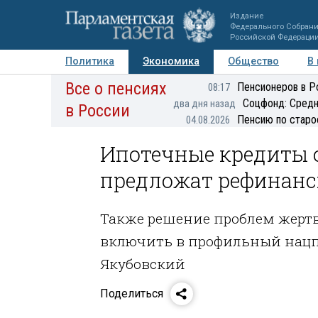
Издание
Федерального Собран
Российской Федераци
Политика
Экономика
Общество
В
Все о пенсиях
Фото
Авторы
Персоны
Мнения
Регионы
Пенсионеров в Р
08:17
Соцфонд: Средн
два дня назад
в России
Пенсию по старо
04.08.2026
Ипотечные кредиты
предложат рефинанс
Также решение проблем жер
включить в профильный нацп
Якубовский
Поделиться