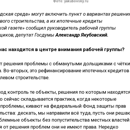
Фото: yakubovsky.ru
дская среда» могут включить пункт о вариантах решени
ого строительства, а их ипотечные кредиты
ой газете» сообщил руководитель рабочей группы
щиков, депутат Госдумы
Александр Якубовский.
час находится в центре внимания рабочей группы?
ект решения проблемы с обманутыми дольщиками с чётк
. Во-вторых, это рефинансирование ипотечных кредитов
олевом строительстве.
под контроль те объекты, решения по которым находятся
о сейчас складывается практика, когда некоторые
 проблемы, кивают на федеральный Фонд защиты прав
ьства: дескать, мы направили всё туда, пусть они реша
облемные объекты без попустительства местных властей
я от решения проблем они не имеют права. Нередко