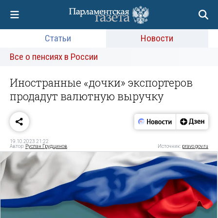
Статьи
Новости
Все о пенсиях в России
Иностранные «дочки» экспортеров
продадут валютную выручку
19.10.2023 21:22
Автор:
Руслан Грудцинов
Источник:
pravo.gov.ru