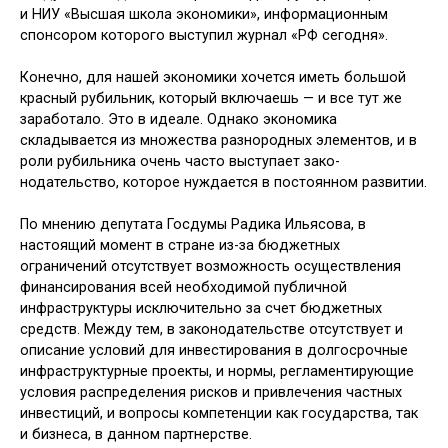
и НИУ «Высшая школа экономики», инфор­мационным
спонсором которого вы­ступил журнал «РФ сегодня».
Конечно, для нашей экономики хо­чется иметь большой
красный рубильник, который включаешь — и все тут же
заработало. Это в идеале. Однако экономика
складывается из множества разнородных элементов, и в
роли ру­бильника очень часто выступает зако­
нодательство, которое нуждается в по­стоянном развитии.
По мнению депутата Госдумы Ради­ка Ильясова, в
настоящий момент в стране из-за бюджетных
ограничений отсутствует возможность осуществле­ния
финансирования всей необходимой публичной
инфраструктуры исклю­чительно за счет бюджетных
средств. Между тем, в законодательстве отсут­ствует и
описание условий для инвести­рования в долгосрочные
инфраструк­турные проекты, и нормы, регламенти­рующие
условия распределения рисков и привлечения частных
инвестиций, и вопросы компетенции как государства, так
и бизнеса, в данном партнерстве.