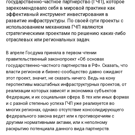
государственно-частное партнерство (ГЧП), которое
зарекомендовало себя в мировой практике как
эффективный инструмент инвестирования в
развитие инфраструктуры. По своей сути проек­ты с
использованием механизма ГЧП являются
стратегическими проектами по решению каких-либо
отраслевых или региональных задач.
В апреле Госдума приняла в первом чтении
правительственный законопро­ект «Об основах
государственно-част­ного партнерства в РФ». Сказать, что
власти регионов и бизнес-сообщество давно ожидают
этот проект, значит, не сказать ничего. Ведь на кону
перспек­тивы масштабных инфраструктурных проектов, от
реализации которых зави­сят и экономика субъектов
Федерации, и их социальная сфера. В тех или иных формах
и с разной степенью успеха ГЧП уже реализуется во
многих регионах, однако отсутствие консолидирующего
федерального закона ведет или к про­тиворечиям с
другими нормативными актами, или к неполному
раскрытию потенциала данного вида партнерств.