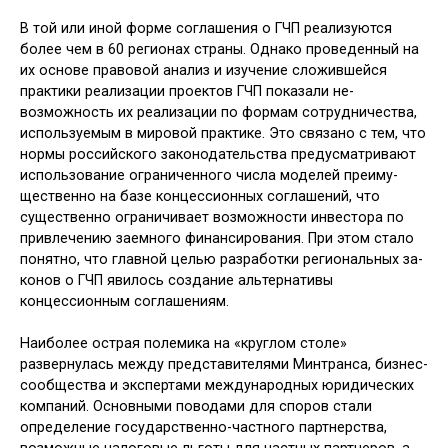
В той или иной форме соглашения о ГЧП реализуются
более чем в 60 ре­гионах страны. Однако проведенный на
их основе правовой анализ и из­учение сложившейся
практики реа­лизации проектов ГЧП показали не­
возможность их реализации по фор­мам сотрудничества,
используемым в мировой практике. Это связано с тем, что
нормы российского законодатель­ства предусматривают
использование ограниченного числа моделей преиму­
щественно на базе концессионных со­глашений, что
существенно ограничи­вает возможности инвестора по
при­влечению заемного финансирования. При этом стало
понятно, что главной целью разработки региональных за­
конов о ГЧП явилось создание альтер­нативы
концессионным соглашениям.
Наиболее острая полемика на «кру­глом столе»
развернулась между пред­ставителями Минтранса, бизнес-
сооб­щества и экспертами международных юридических
компаний. Основными поводами для споров стали
определе­ние государственно-частного партнер­ства,