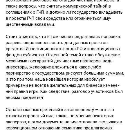
возможные налоговые льготы для частных партнеров, а
также вопро­сы, что считать коммерческой тайной в
соглашениях о ГЧП, и должно ли го­сударство вкладывать
в проекты ГЧП свои средства или ограничиться иму­
щественными вкладами.
Стоит отметить, что в том числе предлагалась поправка,
разрешающая использовать для данных проектов
средства Инвестиционного фонда РФ и инвестиционных
фондов субъектов. Отдельной темой стало обсуждение
механизма госгарантий для частных партнеров, ведь
инвесторы, желающие вложиться в какое-либо
партнерство с государством, рискуют большими сум­мами,
и это при том, наша новейшая история изобилует
примерами не всег­да желательных для бизнеса измене­
ний правил игры. Как следствие, разго­вор участников был
весьма предметен.
Одна из главных претензий к за­конопроекту — это его
отчасти сы­роватый вид; также, по мнению не­которых
экспертов, в этом документе наличествовала скользкая в
корруп­ционном отношении семантика пред­лагаемых