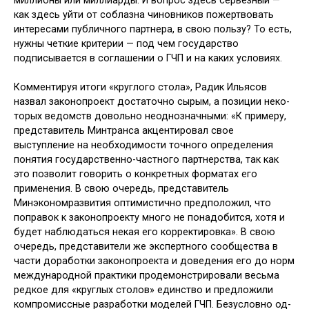
миллио­ны или миллиарды. И вопрос здесь се­рьезный —
как здесь уйти от соблазна чиновников пожертвовать
интересами публичного партнера, в свою пользу? То есть,
нужны четкие критерии — под чем государство
подписывается в со­глашении о ГЧП и на каких условиях.
Комментируя итоги «круглого сто­ла», Радик Ильясов
назвал законопро­ект достаточно сырым, а позиции неко­
торых ведомств довольно неоднознач­ными: «К примеру,
представитель Мин­транса акцентировал свое
выступление на необходимости точного определе­ния
понятия государственно-частно­го партнерства, так как
это позволит говорить о конкретных форматах его
применения. В свою очередь, предста­витель
Минэкономразвития оптими­стично предположил, что
поправок к законопроекту много не понадобится, хотя и
будет наблюдаться некая его корректировка». В свою
очередь, пред­ставители же экспертного сообщества в
части доработки законопроекта и до­ведения его до норм
международной практики продемонстрировали весьма
редкое для «круглых столов» единство и предложили
компромиссные раз­работки моделей ГЧП. Безусловно од­