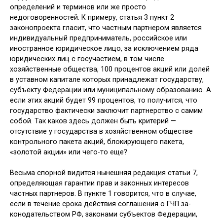
определений и терминов или же просто
недоговоренностей. К примеру, статья 3 пункт 2
законопро­екта гласит, что частным партнером является
индивидуальный предприни­матель, российское или
иностранное юридическое лицо, за исключением ряда
юридических лиц с госучастием, в том числе
хозяйственные обще­ства, 100 процентов акций или долей
в уставном капитале которых принадле­жат государству,
субъекту Федерации или муниципальному образованию. А
если этих акций будет 99 процентов, то получится, что
государство факти­чески заключит партнерство с самим
собой. Так каков здесь должен быть критерий —
отсутствие у государства в хозяйственном обществе
контрольно­го пакета акций, блокирующего паке­та,
«золотой акции» или чего-то еще?
Весьма спорной видится нынеш­няя редакция статьи 7,
определяющая гарантии прав и законных интересов
частных партнеров. В пункте 1 гово­рится, что в случае,
если в течение срока действия соглашения о ГЧП за­
конодательством РФ, законами субъ­ектов Федерации,