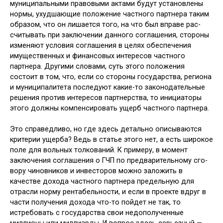
муниципальными правовыми актами будут установлены
нормы, ухудшающие положение част­ного партнера таким
образом, что он лишается того, на что был вправе рас­
считывать при заключении данного соглашения, стороны
изменяют усло­вия соглашения в целях обеспечения
имущественных и финансовых инте­ресов частного
партнера. Другими сло­вами, суть этого положения
состоит в том, что, если со стороны государства, региона
и муниципалитета последуют какие-то законодательные
решения против интересов партнерства, то ини­циаторы
этого должны компенсиро­вать ущерб частного партнера.
Это справедливо, но где здесь де­тально описываются
критерии ущерба? Ведь в статье этого нет, а есть широкое
поле для вольных толкований. К при­меру, в момент
заключения соглаше­ния о ГЧП по предварительному сго­
вору чиновников и инвесторов можно заложить в
качестве дохода частного партнера предельную для
отрасли нор­му рентабельности, и если в проекте вдруг в
части получения дохода что-то пойдет не так, то
истребовать с госу­дарства свои недополученные