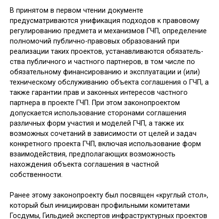
В принятом в первом чтении доку­менте
предусматриваются унификация подходов к правовому
регулированию предмета и механизмов ГЧП, определе­ние
полномочий публично-правовых образований при
реализации таких проектов, устанавливаются обязатель­
ства публичного и частного партнеров, в том числе по
обязательному финан­сированию и эксплуатации и (или)
техническому обслуживанию объекта соглашения о ГЧП, а
также гарантии прав и законных интересов частного
партнера в проекте ГЧП. При этом за­конопроектом
допускается использо­вание сторонами соглашения
различ­ных форм участия и моделей ГЧП, а также их
возможных сочетаний в зави­симости от целей и задач
конкретного проекта ГЧП, включая использование форм
взаимодействия, предполагаю­щих возможность
нахождения объекта соглашения в частной
собственности.
Ранее этому законопроекту был по­священ «круглый стол»,
который был инициирован профильными коми­тетами
Госдумы, Гильдией экспертов инфраструктурных проектов