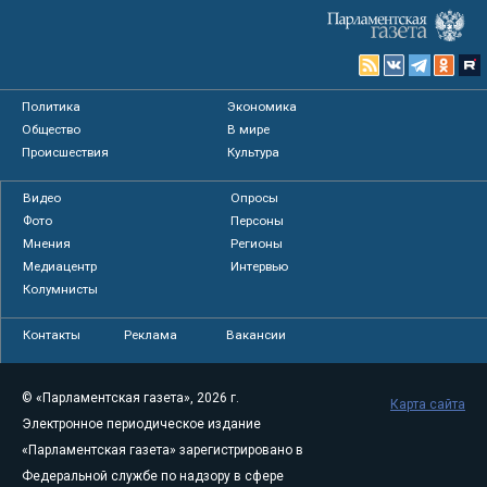
Политика
Экономика
Общество
В мире
Происшествия
Культура
Видео
Опросы
Фото
Персоны
Мнения
Регионы
Медиацентр
Интервью
Колумнисты
Контакты
Реклама
Вакансии
© «Парламентская газета», 2026 г.
Карта сайта
Электронное периодическое издание
«Парламентская газета» зарегистрировано в
Федеральной службе по надзору в сфере