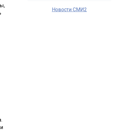
ы,
Новости СМИ2
ь
я
.
 и