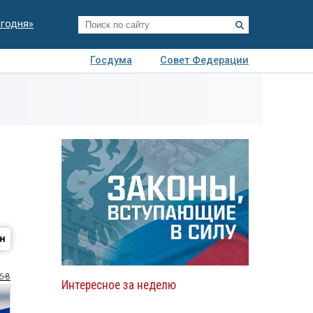
егодня»
Госдума
Совет Федерации
я
Авто
Недвижимость
Технологии
иза
6-8
Интересное за неделю