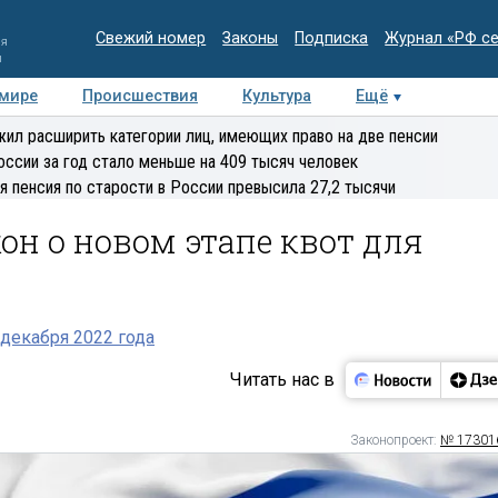
Свежий номер
Законы
Подписка
Журнал «РФ с
ия
и
 мире
Происшествия
Культура
Ещё
Медиацентр
Интервью
Колумнисты
Делова
ил расширить категории лиц, имеющих право на две пенсии
эксперт
оссии за год стало меньше на 409 тысяч человек
я пенсия по старости в России превысила 27,2 тысячи
он о новом этапе квот для
декабря 2022 года
Читать нас в
Законопроект:
№ 17301