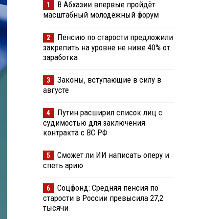
В Абхазии впервые пройдёт
1
масштабный молодёжный форум
Пенсию по старости предложили
2
закрепить на уровне не ниже 40% от
заработка
Законы, вступающие в силу в
3
августе
Путин расширил список лиц с
4
судимостью для заключения
контракта с ВС РФ
Сможет ли ИИ написать оперу и
5
спеть арию
Соцфонд: Средняя пенсия по
6
старости в России превысила 27,2
тысячи