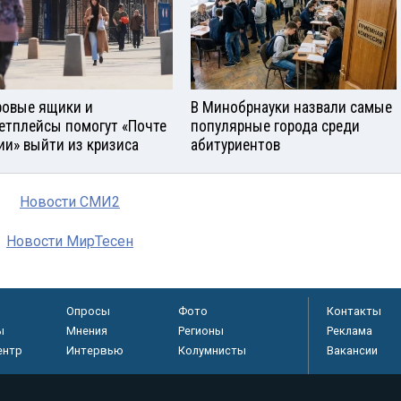
овые ящики и
В Минобрнауки назвали самые
етплейсы помогут «Почте
популярные города среди
ии» выйти из кризиса
абитуриентов
Новости СМИ2
Новости МирТесен
Опросы
Фото
Контакты
ы
Мнения
Регионы
Реклама
ентр
Интервью
Колумнисты
Вакансии