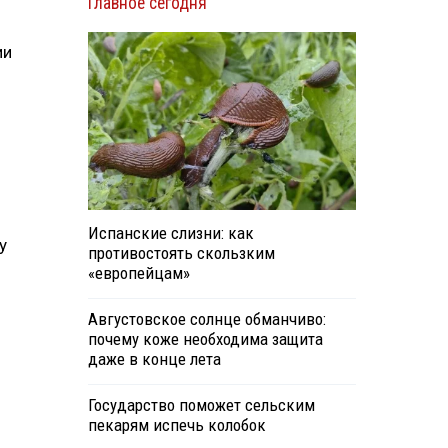
Главное сегодня
ии
Испанские слизни: как
у
противостоять скользким
«европейцам»
Августовское солнце обманчиво:
почему коже необходима защита
даже в конце лета
Государство поможет сельским
пекарям испечь колобок