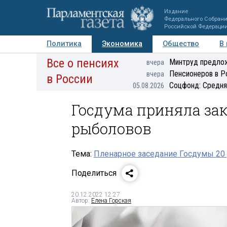
Издание
Федерального Собран
Российской Федераци
Политика
Экономика
Общество
В
Все о пенсиях
Фото
Авторы
Персоны
Мнения
Регионы
Минтруд предлож
вчера
Пенсионеров в Р
вчера
в России
Соцфонд: Средня
05.08.2026
Госдума приняла зак
рыболовов
Тема:
Пленарное заседание Госдумы 20 
Поделиться
20.12.2022 12:27
Автор:
Елена Горская