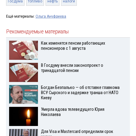
Госдума
топливо
нефть
налоги
Ещё материалы:
Ольга Ануфриева
Рекомендуемые материалы
Как изменятся пенсии работающих
пенсионеров с 1 августа
В Госдуму внесли законопроект о
тринадцатой пенсии
Богдан Безпалько — об отставке главкома
ВСУ Сырского и задержке транша от НАТО
Киеву
Умерла вдова телеведущего Юрия
Николаева
Для Visа и Mastercard определили срок